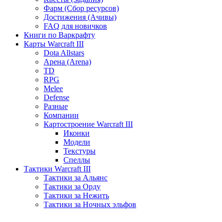
Фарм (Сбор ресурсов)
Достижения (Ачивы)
FAQ для новичков
Книги по Варкрафту
Карты Warcraft III
Dota Allstars
Арена (Arena)
TD
RPG
Melee
Defense
Разные
Компании
Картостроение Warcraft III
Иконки
Модели
Текстуры
Спеллы
Тактики Warcraft III
Тактики за Альянс
Тактики за Орду
Тактики за Нежить
Тактики за Ночных эльфов