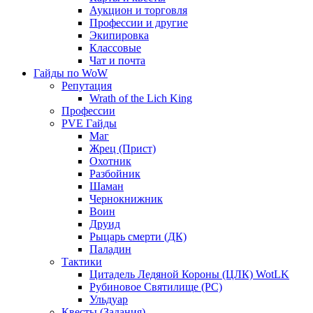
Аукцион и торговля
Профессии и другие
Экипировка
Классовые
Чат и почта
Гайды по WoW
Репутация
Wrath of the Lich King
Профессии
PVE Гайды
Маг
Жрец (Прист)
Охотник
Разбойник
Шаман
Чернокнижник
Воин
Друид
Рыцарь смерти (ДК)
Паладин
Тактики
Цитадель Ледяной Короны (ЦЛК) WotLK
Рубиновое Святилище (РС)
Ульдуар
Квесты (Задания)