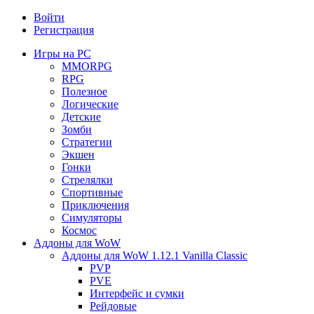
Войти
Регистрация
Игры на PC
MMORPG
RPG
Полезное
Логические
Детские
Зомби
Стратегии
Экшен
Гонки
Стрелялки
Спортивные
Приключения
Симуляторы
Космос
Аддоны для WoW
Аддоны для WoW 1.12.1 Vanilla Classic
PVP
PVE
Интерфейс и сумки
Рейдовые