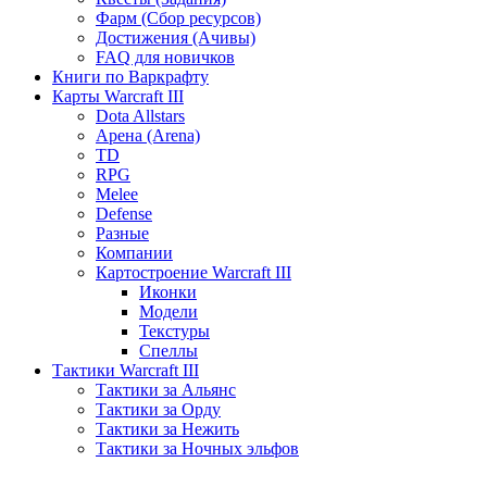
Фарм (Сбор ресурсов)
Достижения (Ачивы)
FAQ для новичков
Книги по Варкрафту
Карты Warcraft III
Dota Allstars
Арена (Arena)
TD
RPG
Melee
Defense
Разные
Компании
Картостроение Warcraft III
Иконки
Модели
Текстуры
Спеллы
Тактики Warcraft III
Тактики за Альянс
Тактики за Орду
Тактики за Нежить
Тактики за Ночных эльфов