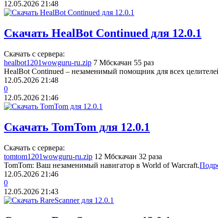
12.05.2026
21:48
Скачать HealBot Continued для 12.0.1
Скачать с сервера:
healbot1201wowguru-ru.zip
7 Мб
скачан 55 раз
HealBot Continued – незаменимый помощник для всех целителей
12.05.2026
21:48
0
12.05.2026
21:46
Скачать TomTom для 12.0.1
Скачать с сервера:
tomtom1201wowguru-ru.zip
12 Мб
скачан 32 раза
TomTom: Ваш незаменимый навигатор в World of Warcraft.
Подр
12.05.2026
21:46
0
12.05.2026
21:43