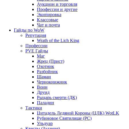
Аукцион и торговля
Профессии и другие
Экипировка
Классовые
Чат и почта
Гайды по WoW
Репутация
Wrath of the Lich King
Профессии
PVE Гайды
Маг
Жрец (Прист)
Охотник
Разбойник
Шаман
Чернокнижник
Воин
Друид
Рыцарь смерти (ДК)
Паладин
Тактики
Цитадель Ледяной Короны (ЦЛК) WotLK
Рубиновое Святилище (РС)
Ульдуар
Квесты (Задания)