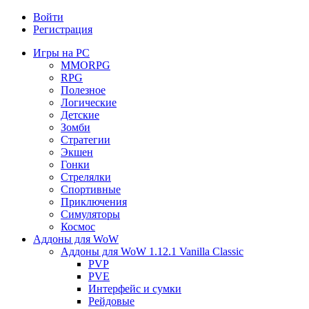
Войти
Регистрация
Игры на PC
MMORPG
RPG
Полезное
Логические
Детские
Зомби
Стратегии
Экшен
Гонки
Стрелялки
Спортивные
Приключения
Симуляторы
Космос
Аддоны для WoW
Аддоны для WoW 1.12.1 Vanilla Classic
PVP
PVE
Интерфейс и сумки
Рейдовые