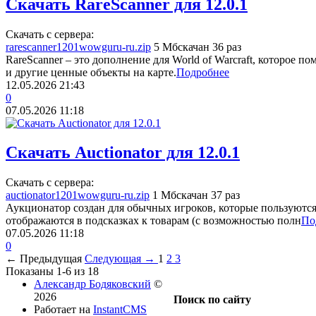
Скачать RareScanner для 12.0.1
Скачать с сервера:
rarescanner1201wowguru-ru.zip
5 Мб
скачан 36 раз
RareScanner – это дополнение для World of Warcraft, которое п
и другие ценные объекты на карте.
Подробнее
12.05.2026
21:43
0
07.05.2026
11:18
Скачать Auctionator для 12.0.1
Скачать с сервера:
auctionator1201wowguru-ru.zip
1 Мб
скачан 37 раз
Аукционатор создан для обычных игроков, которые пользуютс
отображаются в подсказках к товарам (с возможностью полн
По
07.05.2026
11:18
0
← Предыдущая
Следующая →
1
2
3
Показаны 1-6 из 18
Александр Бодяковский
©
2026
Поиск по сайту
Работает на
InstantCMS