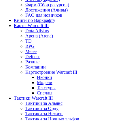
Фарм (Сбор ресурсов)
Достижения (Ачивы)
FAQ для новичков
Книги по Варкрафту
Карты Warcraft III
Dota Allstars
Арена (Arena)
TD
RPG
Melee
Defense
Разные
Компании
Картостроение Warcraft III
Иконки
Модели
Текстуры
Спеллы
Тактики Warcraft III
Тактики за Альянс
Тактики за Орду
Тактики за Нежить
Тактики за Ночных эльфов