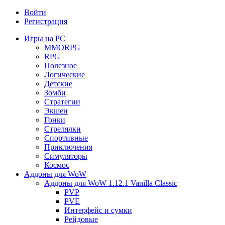
Войти
Регистрация
Игры на PC
MMORPG
RPG
Полезное
Логические
Детские
Зомби
Стратегии
Экшен
Гонки
Стрелялки
Спортивные
Приключения
Симуляторы
Космос
Аддоны для WoW
Аддоны для WoW 1.12.1 Vanilla Classic
PVP
PVE
Интерфейс и сумки
Рейдовые