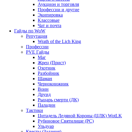
Аукцион и торговля
Профессии и другие
Экипировка
Классовые
Чат и почта
Гайды по WoW
Репутация
Wrath of the Lich King
Профессии
PVE Гайды
Маг
Жрец (Прист)
Охотник
Разбойник
Шаман
Чернокнижник
Воин
Друид
Рыцарь смерти (ДК)
Паладин
Тактики
Цитадель Ледяной Короны (ЦЛК) WotLK
Рубиновое Святилище (РС)
Ульдуар
Квесты (Задания)