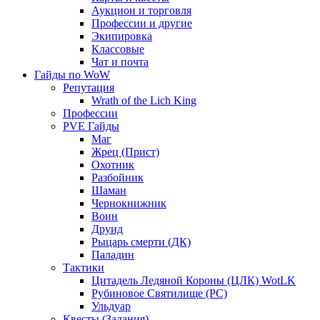
Аукцион и торговля
Профессии и другие
Экипировка
Классовые
Чат и почта
Гайды по WoW
Репутация
Wrath of the Lich King
Профессии
PVE Гайды
Маг
Жрец (Прист)
Охотник
Разбойник
Шаман
Чернокнижник
Воин
Друид
Рыцарь смерти (ДК)
Паладин
Тактики
Цитадель Ледяной Короны (ЦЛК) WotLK
Рубиновое Святилище (РС)
Ульдуар
Квесты (Задания)