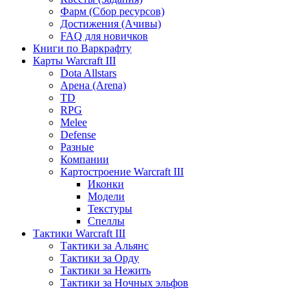
Фарм (Сбор ресурсов)
Достижения (Ачивы)
FAQ для новичков
Книги по Варкрафту
Карты Warcraft III
Dota Allstars
Арена (Arena)
TD
RPG
Melee
Defense
Разные
Компании
Картостроение Warcraft III
Иконки
Модели
Текстуры
Спеллы
Тактики Warcraft III
Тактики за Альянс
Тактики за Орду
Тактики за Нежить
Тактики за Ночных эльфов