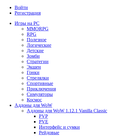
Войти
Регистрация
Игры на PC
MMORPG
RPG
Полезное
Логические
Детские
Зомби
Стратегии
Экшен
Гонки
Стрелялки
Спортивные
Приключения
Симуляторы
Космос
Аддоны для WoW
Аддоны для WoW 1.12.1 Vanilla Classic
PVP
PVE
Интерфейс и сумки
Рейдовые