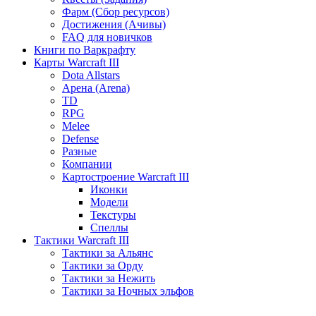
Фарм (Сбор ресурсов)
Достижения (Ачивы)
FAQ для новичков
Книги по Варкрафту
Карты Warcraft III
Dota Allstars
Арена (Arena)
TD
RPG
Melee
Defense
Разные
Компании
Картостроение Warcraft III
Иконки
Модели
Текстуры
Спеллы
Тактики Warcraft III
Тактики за Альянс
Тактики за Орду
Тактики за Нежить
Тактики за Ночных эльфов