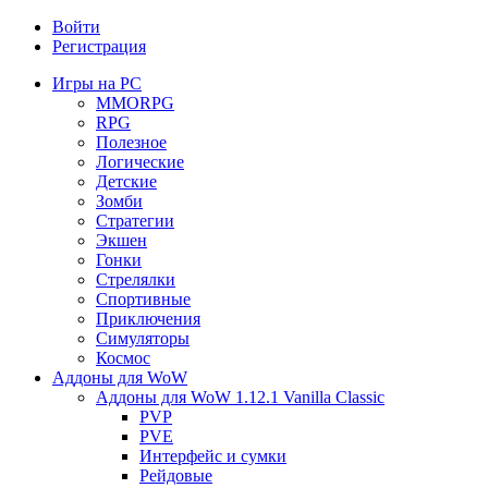
Войти
Регистрация
Игры на PC
MMORPG
RPG
Полезное
Логические
Детские
Зомби
Стратегии
Экшен
Гонки
Стрелялки
Спортивные
Приключения
Симуляторы
Космос
Аддоны для WoW
Аддоны для WoW 1.12.1 Vanilla Classic
PVP
PVE
Интерфейс и сумки
Рейдовые