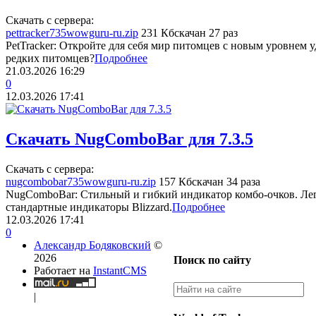
Скачать с сервера:
pettracker735wowguru-ru.zip
231 Кб
скачан 27 раз
PetTracker: Откройте для себя мир питомцев с новым уровнем 
редких питомцев?
Подробнее
21.03.2026
16:29
0
12.03.2026
17:41
Скачать NugComboBar для 7.3.5
Скачать с сервера:
nugcombobar735wowguru-ru.zip
157 Кб
скачан 34 раза
NugComboBar: Стильный и гибкий индикатор комбо-очков. Ле
стандартные индикаторы Blizzard.
Подробнее
12.03.2026
17:41
0
Александр Бодяковский
©
2026
Поиск по сайту
Работает на
InstantCMS
|