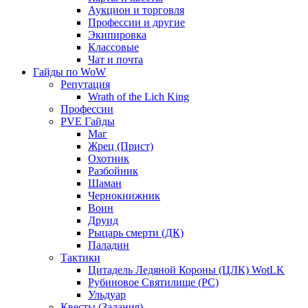
Аукцион и торговля
Профессии и другие
Экипировка
Классовые
Чат и почта
Гайды по WoW
Репутация
Wrath of the Lich King
Профессии
PVE Гайды
Маг
Жрец (Прист)
Охотник
Разбойник
Шаман
Чернокнижник
Воин
Друид
Рыцарь смерти (ДК)
Паладин
Тактики
Цитадель Ледяной Короны (ЦЛК) WotLK
Рубиновое Святилище (РС)
Ульдуар
Квесты (Задания)