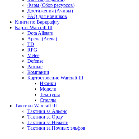
Фарм (Сбор ресурсов)
Достижения (Ачивы)
FAQ для новичков
Книги по Варкрафту
Карты Warcraft III
Dota Allstars
Арена (Arena)
TD
RPG
Melee
Defense
Разные
Компании
Картостроение Warcraft III
Иконки
Модели
Текстуры
Спеллы
Тактики Warcraft III
Тактики за Альянс
Тактики за Орду
Тактики за Нежить
Тактики за Ночных эльфов