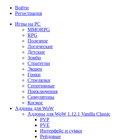
Войти
Регистрация
Игры на PC
MMORPG
RPG
Полезное
Логические
Детские
Зомби
Стратегии
Экшен
Гонки
Стрелялки
Спортивные
Приключения
Симуляторы
Космос
Аддоны для WoW
Аддоны для WoW 1.12.1 Vanilla Classic
PVP
PVE
Интерфейс и сумки
Рейдовые