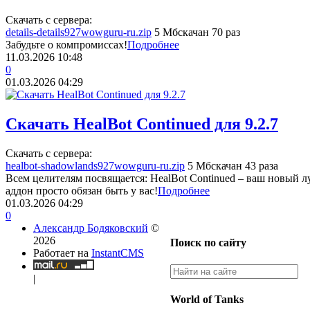
Скачать с сервера:
details-details927wowguru-ru.zip
5 Мб
скачан 70 раз
Забудьте о компромиссах!
Подробнее
11.03.2026
10:48
0
01.03.2026
04:29
Скачать HealBot Continued для 9.2.7
Скачать с сервера:
healbot-shadowlands927wowguru-ru.zip
5 Мб
скачан 43 раза
Всем целителям посвящается: HealBot Continued – ваш новый л
аддон просто обязан быть у вас!
Подробнее
01.03.2026
04:29
0
Александр Бодяковский
©
2026
Поиск по сайту
Работает на
InstantCMS
|
World of Tanks