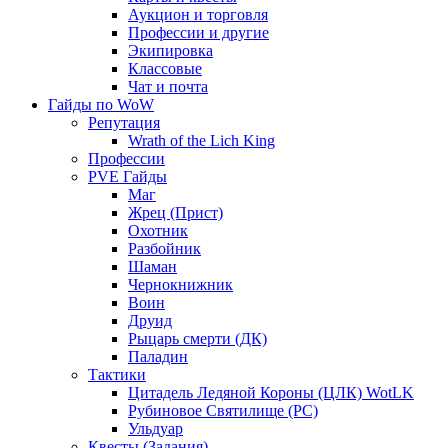
Аукцион и торговля
Профессии и другие
Экипировка
Классовые
Чат и почта
Гайды по WoW
Репутация
Wrath of the Lich King
Профессии
PVE Гайды
Маг
Жрец (Прист)
Охотник
Разбойник
Шаман
Чернокнижник
Воин
Друид
Рыцарь смерти (ДК)
Паладин
Тактики
Цитадель Ледяной Короны (ЦЛК) WotLK
Рубиновое Святилище (РС)
Ульдуар
Квесты (Задания)