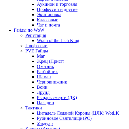
Аукцион и торговля
Профессии и другие
Экипировка
Классовые
Чат и почта
Гайды по WoW
Репутация
Wrath of the Lich King
Профессии
PVE Гайды
Маг
Жрец (Прист)
Охотник
Разбойник
Шаман
Чернокнижник
Воин
Друид
Рыцарь смерти (ДК)
Паладин
Тактики
Цитадель Ледяной Короны (ЦЛК) WotLK
Рубиновое Святилище (РС)
Ульдуар
Квесты (Задания)