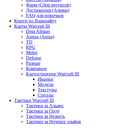
Фарм (Сбор ресурсов)
Достижения (Ачивы)
FAQ для новичков
Книги по Варкрафту
Карты Warcraft III
Dota Allstars
Арена (Arena)
TD
RPG
Melee
Defense
Разные
Компании
Картостроение Warcraft III
Иконки
Модели
Текстуры
Спеллы
Тактики Warcraft III
Тактики за Альянс
Тактики за Орду
Тактики за Нежить
Тактики за Ночных эльфов