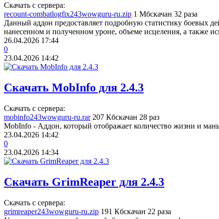
Скачать с сервера:
recount-combatlogfix243wowguru-ru.zip
1 Мб
скачан 32 раза
Данный аддон предоставляет подробную статистику боевых д
нанесенном и полученном уроне, объеме исцеления, а также ис
26.04.2026
17:44
0
23.04.2026
14:42
Скачать MobInfo для 2.4.3
Скачать с сервера:
mobinfo243wowguru-ru.rar
207 Кб
скачан 28 раз
MobInfo - Аддон, который отображает количество жизни и ма
23.04.2026
14:42
0
23.04.2026
14:34
Скачать GrimReaper для 2.4.3
Скачать с сервера:
grimreaper243wowguru-ru.zip
191 Кб
скачан 22 раза