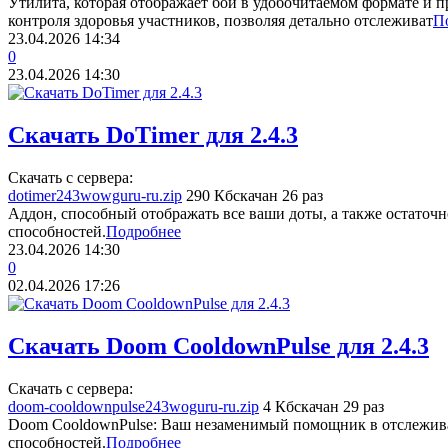
Утилита, которая отображает бой в удобочитаемом формате и п
контроля здоровья участников, позволяя детально отслеживат
П
23.04.2026
14:34
0
23.04.2026
14:30
Скачать DoTimer для 2.4.3
Скачать с сервера:
dotimer243wowguru-ru.zip
290 Кб
скачан 26 раз
Аддон, способный отображать все ваши доты, а также остаточн
способностей.
Подробнее
23.04.2026
14:30
0
02.04.2026
17:26
Скачать Doom CooldownPulse для 2.4.3
Скачать с сервера:
doom-cooldownpulse243woguru-ru.zip
4 Кб
скачан 29 раз
Doom CooldownPulse: Ваш незаменимый помощник в отслежив
способностей.
Подробнее