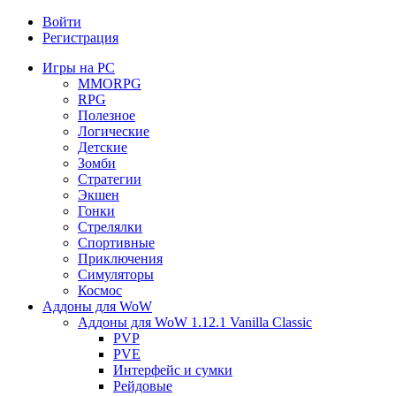
Войти
Регистрация
Игры на PC
MMORPG
RPG
Полезное
Логические
Детские
Зомби
Стратегии
Экшен
Гонки
Стрелялки
Спортивные
Приключения
Симуляторы
Космос
Аддоны для WoW
Аддоны для WoW 1.12.1 Vanilla Classic
PVP
PVE
Интерфейс и сумки
Рейдовые