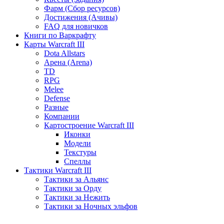
Фарм (Сбор ресурсов)
Достижения (Ачивы)
FAQ для новичков
Книги по Варкрафту
Карты Warcraft III
Dota Allstars
Арена (Arena)
TD
RPG
Melee
Defense
Разные
Компании
Картостроение Warcraft III
Иконки
Модели
Текстуры
Спеллы
Тактики Warcraft III
Тактики за Альянс
Тактики за Орду
Тактики за Нежить
Тактики за Ночных эльфов