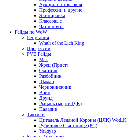
Аукцион и торговля
Профессии и другие
Экипировка
Классовые
Чат и почта
Гайды по WoW
Репутация
Wrath of the Lich King
Профессии
PVE Гайды
Маг
Жрец (Прист)
Охотник
Разбойник
Шаман
Чернокнижник
Воин
Друид
Рыцарь смерти (ДК)
Паладин
Тактики
Цитадель Ледяной Короны (ЦЛК) WotLK
Рубиновое Святилище (РС)
Ульдуар
Квесты (Задания)