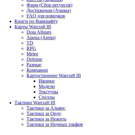
Фарм (Сбор ресурсов)
Достижения (Ачивы)
FAQ для новичков
Книги по Варкрафту
Карты Warcraft III
Dota Allstars
Арена (Arena)
TD
RPG
Melee
Defense
Разные
Компании
Картостроение Warcraft III
Иконки
Модели
Текстуры
Спеллы
Тактики Warcraft III
Тактики за Альянс
Тактики за Орду
Тактики за Нежить
Тактики за Ночных эльфов