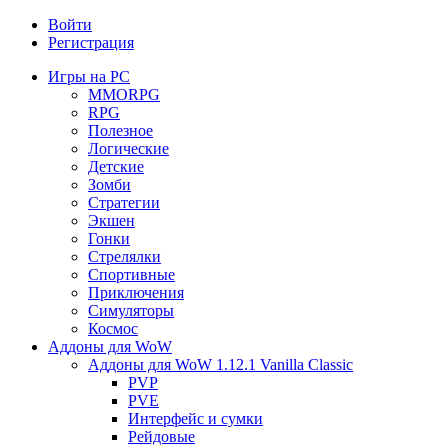
Войти
Регистрация
Игры на PC
MMORPG
RPG
Полезное
Логические
Детские
Зомби
Стратегии
Экшен
Гонки
Стрелялки
Спортивные
Приключения
Симуляторы
Космос
Аддоны для WoW
Аддоны для WoW 1.12.1 Vanilla Classic
PVP
PVE
Интерфейс и сумки
Рейдовые