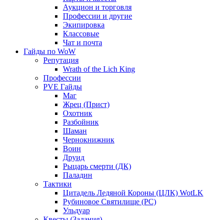
Аукцион и торговля
Профессии и другие
Экипировка
Классовые
Чат и почта
Гайды по WoW
Репутация
Wrath of the Lich King
Профессии
PVE Гайды
Маг
Жрец (Прист)
Охотник
Разбойник
Шаман
Чернокнижник
Воин
Друид
Рыцарь смерти (ДК)
Паладин
Тактики
Цитадель Ледяной Короны (ЦЛК) WotLK
Рубиновое Святилище (РС)
Ульдуар
Квесты (Задания)