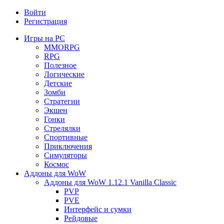
Войти
Регистрация
Игры на PC
MMORPG
RPG
Полезное
Логические
Детские
Зомби
Стратегии
Экшен
Гонки
Стрелялки
Спортивные
Приключения
Симуляторы
Космос
Аддоны для WoW
Аддоны для WoW 1.12.1 Vanilla Classic
PVP
PVE
Интерфейс и сумки
Рейдовые