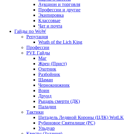
Аукцион и торговля
Профессии и другие
Экипировка
Классовые
Чат и почта
Гайды по WoW
Репутация
Wrath of the Lich King
Профессии
PVE Гайды
Маг
Жрец (Прист)
Охотник
Разбойник
Шаман
Чернокнижник
Воин
Друид
Рыцарь смерти (ДК)
Паладин
Тактики
Цитадель Ледяной Короны (ЦЛК) WotLK
Рубиновое Святилище (РС)
Ульдуар
Квесты (Задания)