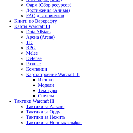
Фарм (Сбор ресурсов)
Достижения (Ачивы)
FAQ для новичков
Книги по Варкрафту
Карты Warcraft III
Dota Allstars
Арена (Arena)
TD
RPG
Melee
Defense
Разные
Компании
Картостроение Warcraft III
Иконки
Модели
Текстуры
Спеллы
Тактики Warcraft III
Тактики за Альянс
Тактики за Орду
Тактики за Нежить
Тактики за Ночных эльфов