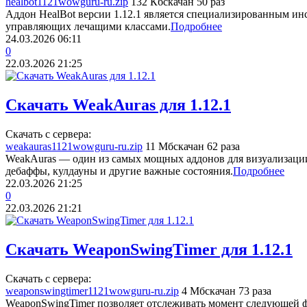
healbot1121wowguru-ru.zip
132 Кб
скачан 50 раз
Аддон HealBot версии 1.12.1 является специализированным ин
управляющих лечащими классами.
Подробнее
24.03.2026
06:11
0
22.03.2026
21:25
Скачать WeakAuras для 1.12.1
Скачать с сервера:
weakauras1121wowguru-ru.zip
11 Мб
скачан 62 раза
WeakAuras — один из самых мощных аддонов для визуализации
дебаффы, кулдауны и другие важные состояния.
Подробнее
22.03.2026
21:25
0
22.03.2026
21:21
Скачать WeaponSwingTimer для 1.12.1
Скачать с сервера:
weaponswingtimer1121wowguru-ru.zip
4 Мб
скачан 73 раза
WeaponSwingTimer позволяет отслеживать момент следующей ф