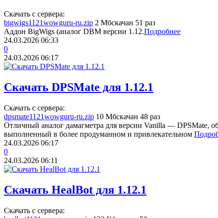
Скачать с сервера:
bigwigs1121wowguru-ru.zip
2 Мб
скачан 51 раз
Аддон BigWigs (аналог DBM версии 1.12.
Подробнее
24.03.2026
06:33
0
24.03.2026
06:17
Скачать DPSMate для 1.12.1
Скачать с сервера:
dpsmate1121wowguru-ru.zip
10 Мб
скачан 48 раз
Отличный аналог дамагметра для версии Vanilla — DPSMate, 
выполненный в более продуманном и привлекательном
Подро
24.03.2026
06:17
0
24.03.2026
06:11
Скачать HealBot для 1.12.1
Скачать с сервера: