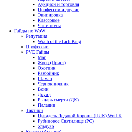
Аукцион и торговля
Профессии и другие
Экипировка
Классовые
Чат и почта
Гайды по WoW
Репутация
Wrath of the Lich King
Профессии
PVE Гайды
Маг
Жрец (Прист)
Охотник
Разбойник
Шаман
Чернокнижник
Воин
Друид
Рыцарь смерти (ДК)
Паладин
Тактики
Цитадель Ледяной Короны (ЦЛК) WotLK
Рубиновое Святилище (РС)
Ульдуар
Квесты (Задания)