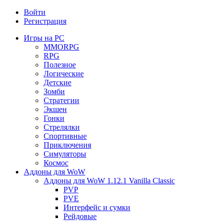
Войти
Регистрация
Игры на PC
MMORPG
RPG
Полезное
Логические
Детские
Зомби
Стратегии
Экшен
Гонки
Стрелялки
Спортивные
Приключения
Симуляторы
Космос
Аддоны для WoW
Аддоны для WoW 1.12.1 Vanilla Classic
PVP
PVE
Интерфейс и сумки
Рейдовые