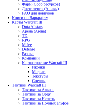
Фарм (Сбор ресурсов)
Достижения (Ачивы)
FAQ для новичков
Книги по Варкрафту
Карты Warcraft III
Dota Allstars
Арена (Arena)
TD
RPG
Melee
Defense
Разные
Компании
Картостроение Warcraft III
Иконки
Модели
Текстуры
Спеллы
Тактики Warcraft III
Тактики за Альянс
Тактики за Орду
Тактики за Нежить
Тактики за Ночных эльфов