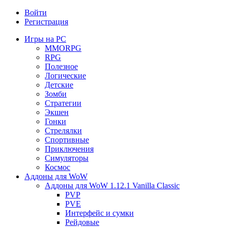
Войти
Регистрация
Игры на PC
MMORPG
RPG
Полезное
Логические
Детские
Зомби
Стратегии
Экшен
Гонки
Стрелялки
Спортивные
Приключения
Симуляторы
Космос
Аддоны для WoW
Аддоны для WoW 1.12.1 Vanilla Classic
PVP
PVE
Интерфейс и сумки
Рейдовые