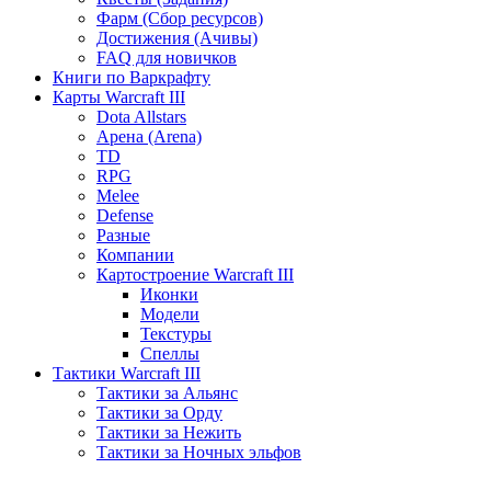
Фарм (Сбор ресурсов)
Достижения (Ачивы)
FAQ для новичков
Книги по Варкрафту
Карты Warcraft III
Dota Allstars
Арена (Arena)
TD
RPG
Melee
Defense
Разные
Компании
Картостроение Warcraft III
Иконки
Модели
Текстуры
Спеллы
Тактики Warcraft III
Тактики за Альянс
Тактики за Орду
Тактики за Нежить
Тактики за Ночных эльфов