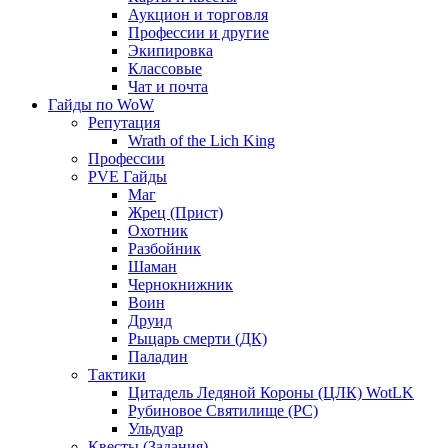
Аукцион и торговля
Профессии и другие
Экипировка
Классовые
Чат и почта
Гайды по WoW
Репутация
Wrath of the Lich King
Профессии
PVE Гайды
Маг
Жрец (Прист)
Охотник
Разбойник
Шаман
Чернокнижник
Воин
Друид
Рыцарь смерти (ДК)
Паладин
Тактики
Цитадель Ледяной Короны (ЦЛК) WotLK
Рубиновое Святилище (РС)
Ульдуар
Квесты (Задания)