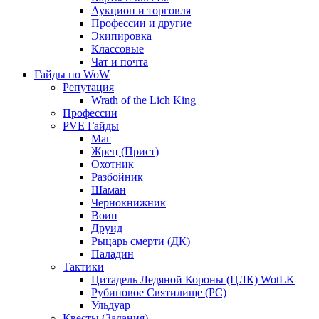
Аукцион и торговля
Профессии и другие
Экипировка
Классовые
Чат и почта
Гайды по WoW
Репутация
Wrath of the Lich King
Профессии
PVE Гайды
Маг
Жрец (Прист)
Охотник
Разбойник
Шаман
Чернокнижник
Воин
Друид
Рыцарь смерти (ДК)
Паладин
Тактики
Цитадель Ледяной Короны (ЦЛК) WotLK
Рубиновое Святилище (РС)
Ульдуар
Квесты (Задания)