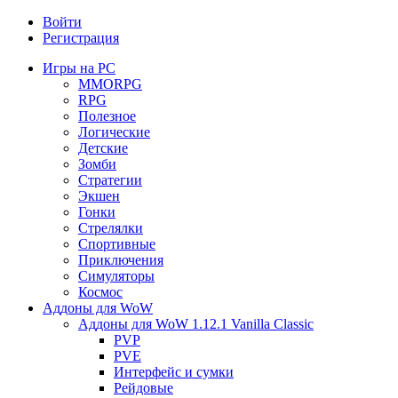
Войти
Регистрация
Игры на PC
MMORPG
RPG
Полезное
Логические
Детские
Зомби
Стратегии
Экшен
Гонки
Стрелялки
Спортивные
Приключения
Симуляторы
Космос
Аддоны для WoW
Аддоны для WoW 1.12.1 Vanilla Classic
PVP
PVE
Интерфейс и сумки
Рейдовые