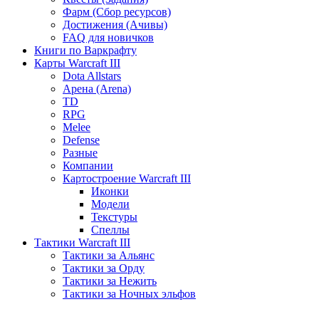
Фарм (Сбор ресурсов)
Достижения (Ачивы)
FAQ для новичков
Книги по Варкрафту
Карты Warcraft III
Dota Allstars
Арена (Arena)
TD
RPG
Melee
Defense
Разные
Компании
Картостроение Warcraft III
Иконки
Модели
Текстуры
Спеллы
Тактики Warcraft III
Тактики за Альянс
Тактики за Орду
Тактики за Нежить
Тактики за Ночных эльфов