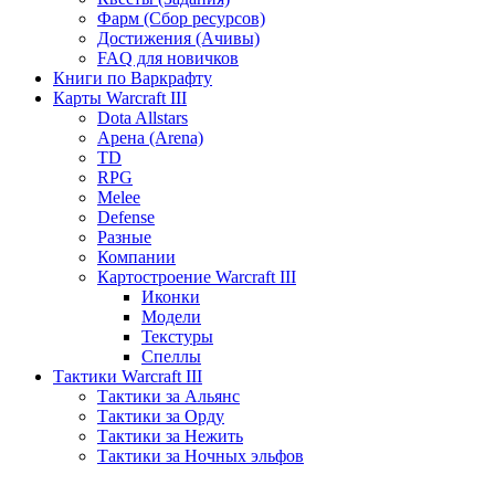
Фарм (Сбор ресурсов)
Достижения (Ачивы)
FAQ для новичков
Книги по Варкрафту
Карты Warcraft III
Dota Allstars
Арена (Arena)
TD
RPG
Melee
Defense
Разные
Компании
Картостроение Warcraft III
Иконки
Модели
Текстуры
Спеллы
Тактики Warcraft III
Тактики за Альянс
Тактики за Орду
Тактики за Нежить
Тактики за Ночных эльфов