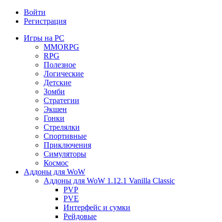
Войти
Регистрация
Игры на PC
MMORPG
RPG
Полезное
Логические
Детские
Зомби
Стратегии
Экшен
Гонки
Стрелялки
Спортивные
Приключения
Симуляторы
Космос
Аддоны для WoW
Аддоны для WoW 1.12.1 Vanilla Classic
PVP
PVE
Интерфейс и сумки
Рейдовые