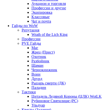
Аукцион и торговля
Профессии и другие
Экипировка
Классовые
Чат и почта
Гайды по WoW
Репутация
Wrath of the Lich King
Профессии
PVE Гайды
Маг
Жрец (Прист)
Охотник
Разбойник
Шаман
Чернокнижник
Воин
Друид
Рыцарь смерти (ДК)
Паладин
Тактики
Цитадель Ледяной Короны (ЦЛК) WotLK
Рубиновое Святилище (РС)
Ульдуар
Квесты (Задания)