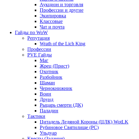
Аукцион и торговля
Профессии и другие
Экипировка
Классовые
Чат и почта
Гайды по WoW
Репутация
Wrath of the Lich King
Профессии
PVE Гайды
Маг
Жрец (Прист)
Охотник
Разбойник
Шаман
Чернокнижник
Воин
Друид
Рыцарь смерти (ДК)
Паладин
Тактики
Цитадель Ледяной Короны (ЦЛК) WotLK
Рубиновое Святилище (РС)
Ульдуар
Квесты (Задания)