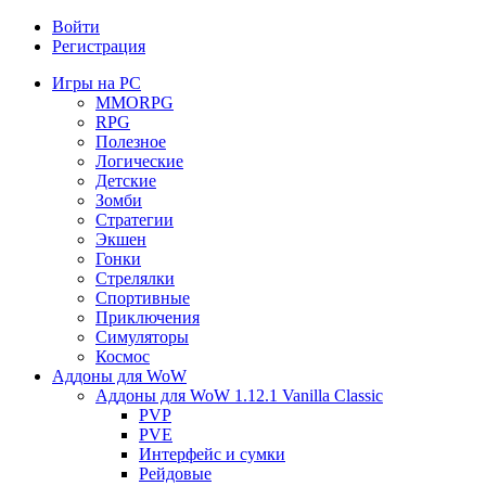
Войти
Регистрация
Игры на PC
MMORPG
RPG
Полезное
Логические
Детские
Зомби
Стратегии
Экшен
Гонки
Стрелялки
Спортивные
Приключения
Симуляторы
Космос
Аддоны для WoW
Аддоны для WoW 1.12.1 Vanilla Classic
PVP
PVE
Интерфейс и сумки
Рейдовые