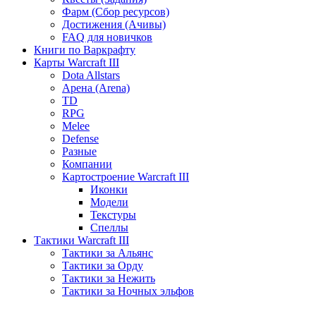
Фарм (Сбор ресурсов)
Достижения (Ачивы)
FAQ для новичков
Книги по Варкрафту
Карты Warcraft III
Dota Allstars
Арена (Arena)
TD
RPG
Melee
Defense
Разные
Компании
Картостроение Warcraft III
Иконки
Модели
Текстуры
Спеллы
Тактики Warcraft III
Тактики за Альянс
Тактики за Орду
Тактики за Нежить
Тактики за Ночных эльфов