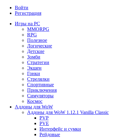
Войти
Регистрация
Игры на PC
MMORPG
RPG
Полезное
Логические
Детские
Зомби
Стратегии
Экшен
Гонки
Стрелялки
Спортивные
Приключения
Симуляторы
Космос
Аддоны для WoW
Аддоны для WoW 1.12.1 Vanilla Classic
PVP
PVE
Интерфейс и сумки
Рейдовые