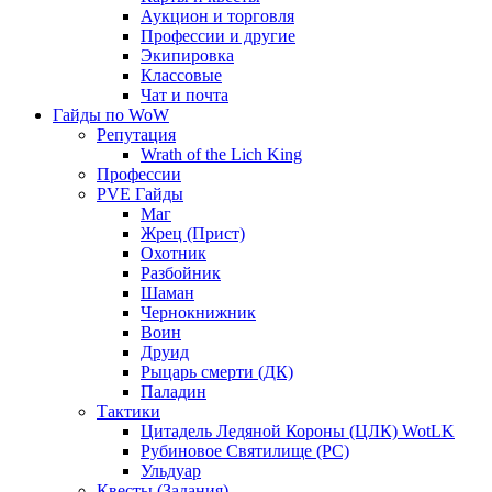
Аукцион и торговля
Профессии и другие
Экипировка
Классовые
Чат и почта
Гайды по WoW
Репутация
Wrath of the Lich King
Профессии
PVE Гайды
Маг
Жрец (Прист)
Охотник
Разбойник
Шаман
Чернокнижник
Воин
Друид
Рыцарь смерти (ДК)
Паладин
Тактики
Цитадель Ледяной Короны (ЦЛК) WotLK
Рубиновое Святилище (РС)
Ульдуар
Квесты (Задания)