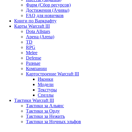
Фарм (Сбор ресурсов)
Достижения (Ачивы)
FAQ для новичков
Книги по Варкрафту
Карты Warcraft III
Dota Allstars
Арена (Arena)
TD
RPG
Melee
Defense
Разные
Компании
Картостроение Warcraft III
Иконки
Модели
Текстуры
Спеллы
Тактики Warcraft III
Тактики за Альянс
Тактики за Орду
Тактики за Нежить
Тактики за Ночных эльфов