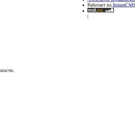
Работает на
InstantCM
|
жности.