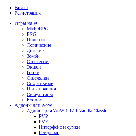
Войти
Регистрация
Игры на PC
MMORPG
RPG
Полезное
Логические
Детские
Зомби
Стратегии
Экшен
Гонки
Стрелялки
Спортивные
Приключения
Симуляторы
Космос
Аддоны для WoW
Аддоны для WoW 1.12.1 Vanilla Classic
PVP
PVE
Интерфейс и сумки
Рейдовые