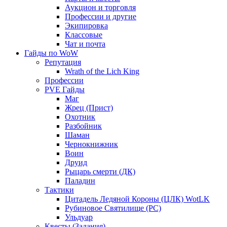
Аукцион и торговля
Профессии и другие
Экипировка
Классовые
Чат и почта
Гайды по WoW
Репутация
Wrath of the Lich King
Профессии
PVE Гайды
Маг
Жрец (Прист)
Охотник
Разбойник
Шаман
Чернокнижник
Воин
Друид
Рыцарь смерти (ДК)
Паладин
Тактики
Цитадель Ледяной Короны (ЦЛК) WotLK
Рубиновое Святилище (РС)
Ульдуар
Квесты (Задания)