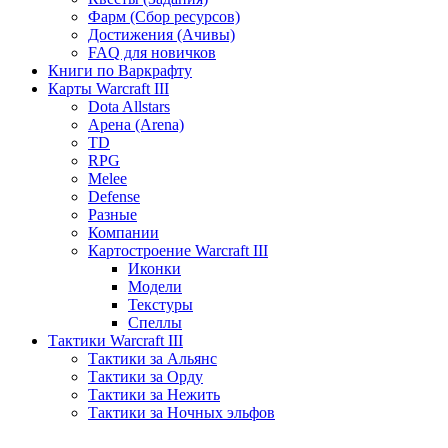
Фарм (Сбор ресурсов)
Достижения (Ачивы)
FAQ для новичков
Книги по Варкрафту
Карты Warcraft III
Dota Allstars
Арена (Arena)
TD
RPG
Melee
Defense
Разные
Компании
Картостроение Warcraft III
Иконки
Модели
Текстуры
Спеллы
Тактики Warcraft III
Тактики за Альянс
Тактики за Орду
Тактики за Нежить
Тактики за Ночных эльфов