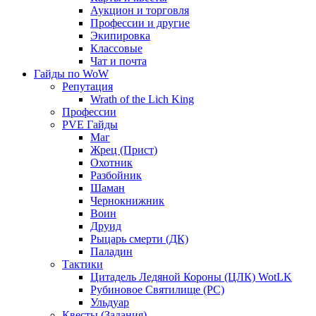
Аукцион и торговля
Профессии и другие
Экипировка
Классовые
Чат и почта
Гайды по WoW
Репутация
Wrath of the Lich King
Профессии
PVE Гайды
Маг
Жрец (Прист)
Охотник
Разбойник
Шаман
Чернокнижник
Воин
Друид
Рыцарь смерти (ДК)
Паладин
Тактики
Цитадель Ледяной Короны (ЦЛК) WotLK
Рубиновое Святилище (РС)
Ульдуар
Квесты (Задания)