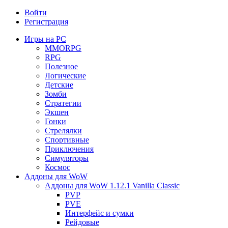
Войти
Регистрация
Игры на PC
MMORPG
RPG
Полезное
Логические
Детские
Зомби
Стратегии
Экшен
Гонки
Стрелялки
Спортивные
Приключения
Симуляторы
Космос
Аддоны для WoW
Аддоны для WoW 1.12.1 Vanilla Classic
PVP
PVE
Интерфейс и сумки
Рейдовые