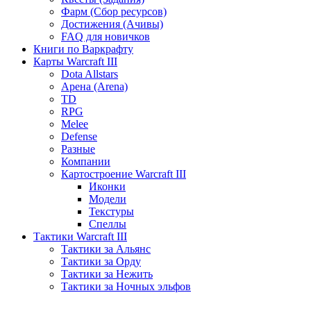
Фарм (Сбор ресурсов)
Достижения (Ачивы)
FAQ для новичков
Книги по Варкрафту
Карты Warcraft III
Dota Allstars
Арена (Arena)
TD
RPG
Melee
Defense
Разные
Компании
Картостроение Warcraft III
Иконки
Модели
Текстуры
Спеллы
Тактики Warcraft III
Тактики за Альянс
Тактики за Орду
Тактики за Нежить
Тактики за Ночных эльфов