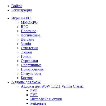
Войти
Регистрация
Игры на PC
MMORPG
RPG
Полезное
Логические
Детские
Зомби
Стратегии
Экшен
Гонки
Стрелялки
Спортивные
Приключения
Симуляторы
Космос
Аддоны для WoW
Аддоны для WoW 1.12.1 Vanilla Classic
PVP
PVE
Интерфейс и сумки
Рейдовые