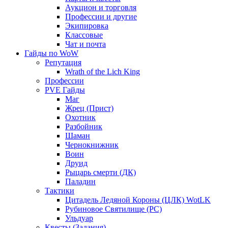
Аукцион и торговля
Профессии и другие
Экипировка
Классовые
Чат и почта
Гайды по WoW
Репутация
Wrath of the Lich King
Профессии
PVE Гайды
Маг
Жрец (Прист)
Охотник
Разбойник
Шаман
Чернокнижник
Воин
Друид
Рыцарь смерти (ДК)
Паладин
Тактики
Цитадель Ледяной Короны (ЦЛК) WotLK
Рубиновое Святилище (РС)
Ульдуар
Квесты (Задания)