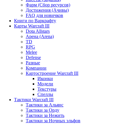
Фарм (Сбор ресурсов)
Достижения (Ачивы)
FAQ для новичков
Книги по Варкрафту
Карты Warcraft III
Dota Allstars
Арена (Arena)
TD
RPG
Melee
Defense
Разные
Компании
Картостроение Warcraft III
Иконки
Модели
Текстуры
Спеллы
Тактики Warcraft III
Тактики за Альянс
Тактики за Орду
Тактики за Нежить
Тактики за Ночных эльфов