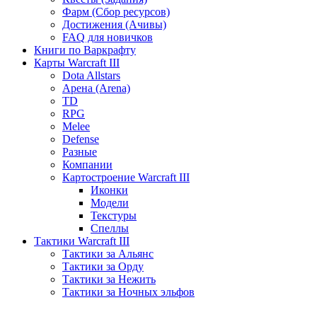
Фарм (Сбор ресурсов)
Достижения (Ачивы)
FAQ для новичков
Книги по Варкрафту
Карты Warcraft III
Dota Allstars
Арена (Arena)
TD
RPG
Melee
Defense
Разные
Компании
Картостроение Warcraft III
Иконки
Модели
Текстуры
Спеллы
Тактики Warcraft III
Тактики за Альянс
Тактики за Орду
Тактики за Нежить
Тактики за Ночных эльфов