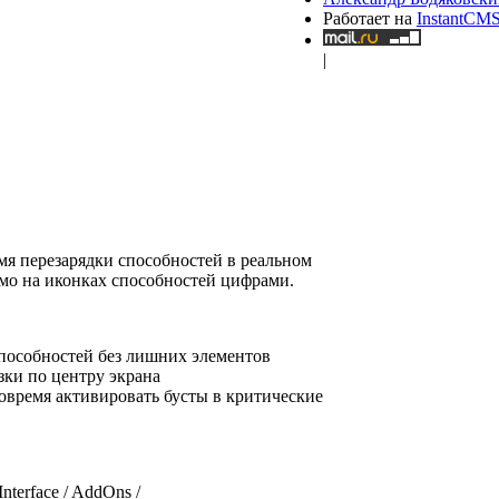
Работает на
InstantCM
|
 перезарядки способностей в реальном
ямо на иконках способностей цифрами.
пособностей без лишних элементов
зки по центру экрана
овремя активировать бусты в критические
terface / AddOns /