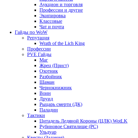
Аукцион и торговля
Профессии и другие
Экипировка
Классовые
Чат и почта
Гайды по WoW
Репутация
Wrath of the Lich King
Профессии
PVE Гайды
Маг
Жрец (Прист)
Охотник
Разбойник
Шаман
Чернокнижник
Воин
Друид
Рыцарь смерти (ДК)
Паладин
Тактики
Цитадель Ледяной Короны (ЦЛК) WotLK
Рубиновое Святилище (РС)
Ульдуар
Квесты (Задания)