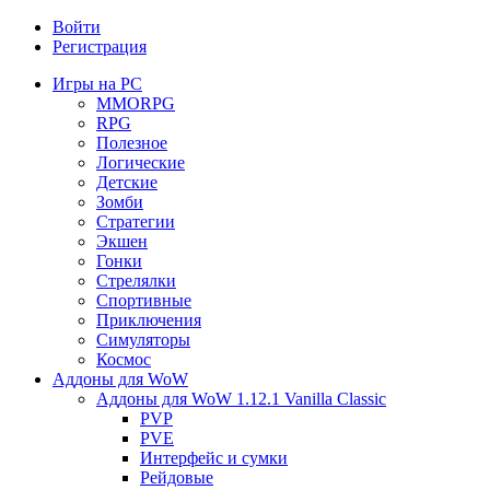
Войти
Регистрация
Игры на PC
MMORPG
RPG
Полезное
Логические
Детские
Зомби
Стратегии
Экшен
Гонки
Стрелялки
Спортивные
Приключения
Симуляторы
Космос
Аддоны для WoW
Аддоны для WoW 1.12.1 Vanilla Classic
PVP
PVE
Интерфейс и сумки
Рейдовые