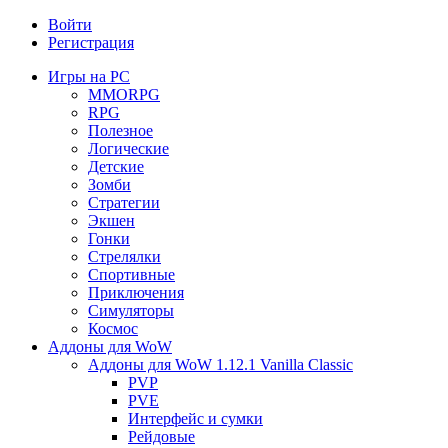
Войти
Регистрация
Игры на PC
MMORPG
RPG
Полезное
Логические
Детские
Зомби
Стратегии
Экшен
Гонки
Стрелялки
Спортивные
Приключения
Симуляторы
Космос
Аддоны для WoW
Аддоны для WoW 1.12.1 Vanilla Classic
PVP
PVE
Интерфейс и сумки
Рейдовые