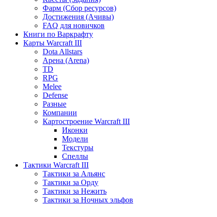
Фарм (Сбор ресурсов)
Достижения (Ачивы)
FAQ для новичков
Книги по Варкрафту
Карты Warcraft III
Dota Allstars
Арена (Arena)
TD
RPG
Melee
Defense
Разные
Компании
Картостроение Warcraft III
Иконки
Модели
Текстуры
Спеллы
Тактики Warcraft III
Тактики за Альянс
Тактики за Орду
Тактики за Нежить
Тактики за Ночных эльфов