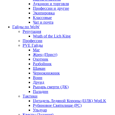
Аукцион и торговля
Профессии и другие
Экипировка
Классовые
Чат и почта
Гайды по WoW
Репутация
Wrath of the Lich King
Профессии
PVE Гайды
Маг
Жрец (Прист)
Охотник
Разбойник
Шаман
Чернокнижник
Воин
Друид
Рыцарь смерти (ДК)
Паладин
Тактики
Цитадель Ледяной Короны (ЦЛК) WotLK
Рубиновое Святилище (РС)
Ульдуар
Квесты (Задания)