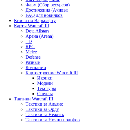
Фарм (Сбор ресурсов)
Достижения (Ачивы)
FAQ для новичков
Книги по Варкрафту
Карты Warcraft III
Dota Allstars
Арена (Arena)
TD
RPG
Melee
Defense
Разные
Компании
Картостроение Warcraft III
Иконки
Модели
Текстуры
Спеллы
Тактики Warcraft III
Тактики за Альянс
Тактики за Орду
Тактики за Нежить
Тактики за Ночных эльфов