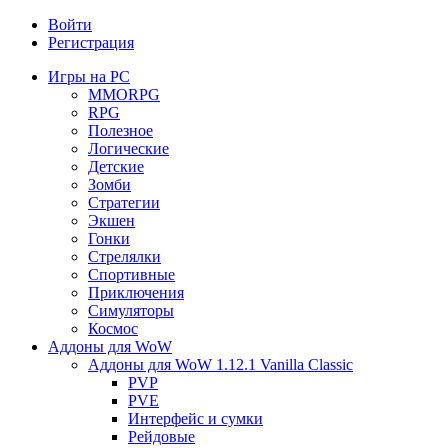
Войти
Регистрация
Игры на PC
MMORPG
RPG
Полезное
Логические
Детские
Зомби
Стратегии
Экшен
Гонки
Стрелялки
Спортивные
Приключения
Симуляторы
Космос
Аддоны для WoW
Аддоны для WoW 1.12.1 Vanilla Classic
PVP
PVE
Интерфейс и сумки
Рейдовые