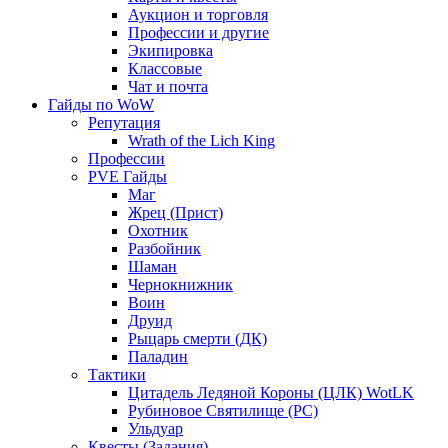
Аукцион и торговля
Профессии и другие
Экипировка
Классовые
Чат и почта
Гайды по WoW
Репутация
Wrath of the Lich King
Профессии
PVE Гайды
Маг
Жрец (Прист)
Охотник
Разбойник
Шаман
Чернокнижник
Воин
Друид
Рыцарь смерти (ДК)
Паладин
Тактики
Цитадель Ледяной Короны (ЦЛК) WotLK
Рубиновое Святилище (РС)
Ульдуар
Квесты (Задания)