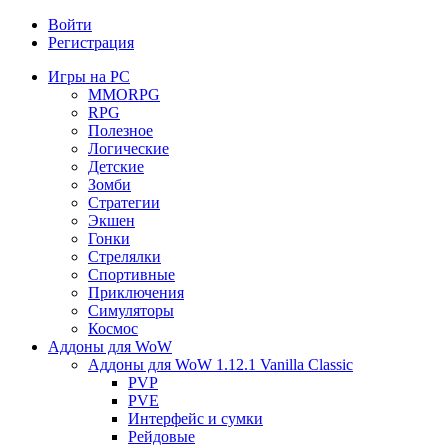
Войти
Регистрация
Игры на PC
MMORPG
RPG
Полезное
Логические
Детские
Зомби
Стратегии
Экшен
Гонки
Стрелялки
Спортивные
Приключения
Симуляторы
Космос
Аддоны для WoW
Аддоны для WoW 1.12.1 Vanilla Classic
PVP
PVE
Интерфейс и сумки
Рейдовые