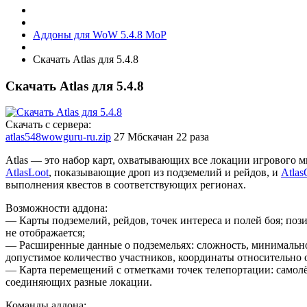
Аддоны для WoW 5.4.8 MoP
Скачать Atlas для 5.4.8
Скачать Atlas для 5.4.8
Скачать с сервера:
atlas548wowguru-ru.zip
27 Мб
скачан 22 раза
Atlas — это набор карт, охватывающих все локации игрового 
AtlasLoot
, показывающие дроп из подземелий и рейдов, и
Atlas
выполнения квестов в соответствующих регионах.
Возможности аддона:
— Карты подземелий, рейдов, точек интереса и полей боя; поз
не отображается;
— Расширенные данные о подземельях: сложность, минимальн
допустимое количество участников, координаты относительно 
— Карта перемещений с отметками точек телепортации: самолё
соединяющих разные локации.
Команды аддона: