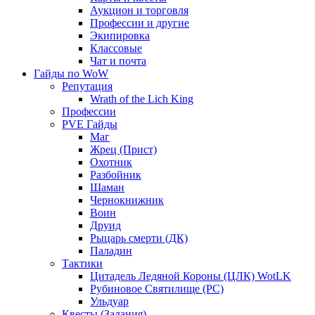
Аукцион и торговля
Профессии и другие
Экипировка
Классовые
Чат и почта
Гайды по WoW
Репутация
Wrath of the Lich King
Профессии
PVE Гайды
Маг
Жрец (Прист)
Охотник
Разбойник
Шаман
Чернокнижник
Воин
Друид
Рыцарь смерти (ДК)
Паладин
Тактики
Цитадель Ледяной Короны (ЦЛК) WotLK
Рубиновое Святилище (РС)
Ульдуар
Квесты (Задания)