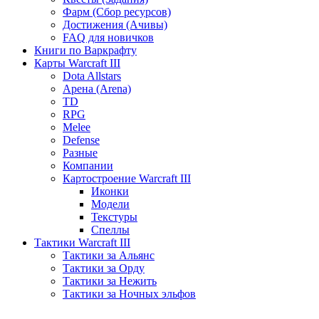
Фарм (Сбор ресурсов)
Достижения (Ачивы)
FAQ для новичков
Книги по Варкрафту
Карты Warcraft III
Dota Allstars
Арена (Arena)
TD
RPG
Melee
Defense
Разные
Компании
Картостроение Warcraft III
Иконки
Модели
Текстуры
Спеллы
Тактики Warcraft III
Тактики за Альянс
Тактики за Орду
Тактики за Нежить
Тактики за Ночных эльфов