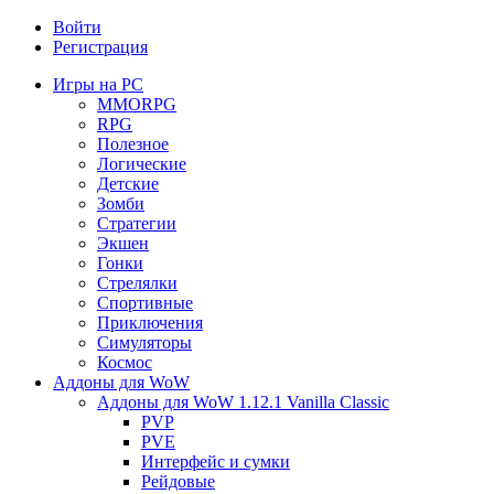
Войти
Регистрация
Игры на PC
MMORPG
RPG
Полезное
Логические
Детские
Зомби
Стратегии
Экшен
Гонки
Стрелялки
Спортивные
Приключения
Симуляторы
Космос
Аддоны для WoW
Аддоны для WoW 1.12.1 Vanilla Classic
PVP
PVE
Интерфейс и сумки
Рейдовые