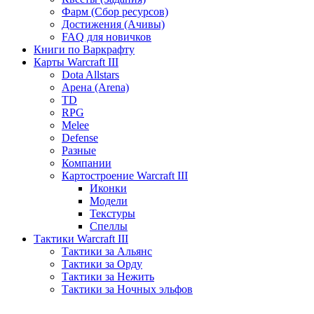
Фарм (Сбор ресурсов)
Достижения (Ачивы)
FAQ для новичков
Книги по Варкрафту
Карты Warcraft III
Dota Allstars
Арена (Arena)
TD
RPG
Melee
Defense
Разные
Компании
Картостроение Warcraft III
Иконки
Модели
Текстуры
Спеллы
Тактики Warcraft III
Тактики за Альянс
Тактики за Орду
Тактики за Нежить
Тактики за Ночных эльфов