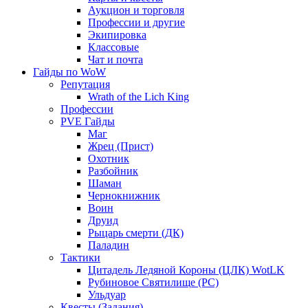
Аукцион и торговля
Профессии и другие
Экипировка
Классовые
Чат и почта
Гайды по WoW
Репутация
Wrath of the Lich King
Профессии
PVE Гайды
Маг
Жрец (Прист)
Охотник
Разбойник
Шаман
Чернокнижник
Воин
Друид
Рыцарь смерти (ДК)
Паладин
Тактики
Цитадель Ледяной Короны (ЦЛК) WotLK
Рубиновое Святилище (РС)
Ульдуар
Квесты (Задания)