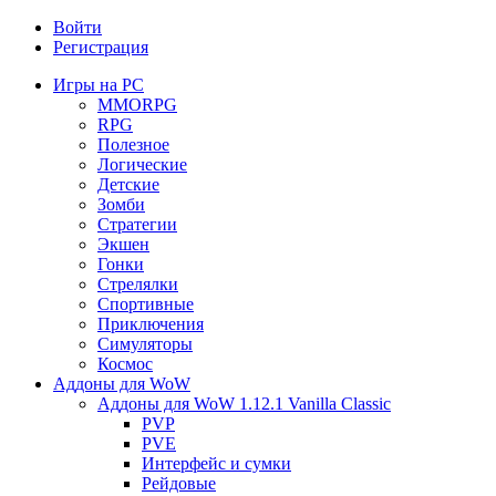
Войти
Регистрация
Игры на PC
MMORPG
RPG
Полезное
Логические
Детские
Зомби
Стратегии
Экшен
Гонки
Стрелялки
Спортивные
Приключения
Симуляторы
Космос
Аддоны для WoW
Аддоны для WoW 1.12.1 Vanilla Classic
PVP
PVE
Интерфейс и сумки
Рейдовые