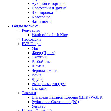
Аукцион и торговля
Профессии и другие
Экипировка
Классовые
Чат и почта
Гайды по WoW
Репутация
Wrath of the Lich King
Профессии
PVE Гайды
Маг
Жрец (Прист)
Охотник
Разбойник
Шаман
Чернокнижник
Воин
Друид
Рыцарь смерти (ДК)
Паладин
Тактики
Цитадель Ледяной Короны (ЦЛК) WotLK
Рубиновое Святилище (РС)
Ульдуар
Квесты (Задания)