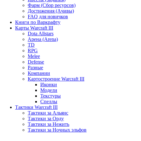
Фарм (Сбор ресурсов)
Достижения (Ачивы)
FAQ для новичков
Книги по Варкрафту
Карты Warcraft III
Dota Allstars
Арена (Arena)
TD
RPG
Melee
Defense
Разные
Компании
Картостроение Warcraft III
Иконки
Модели
Текстуры
Спеллы
Тактики Warcraft III
Тактики за Альянс
Тактики за Орду
Тактики за Нежить
Тактики за Ночных эльфов