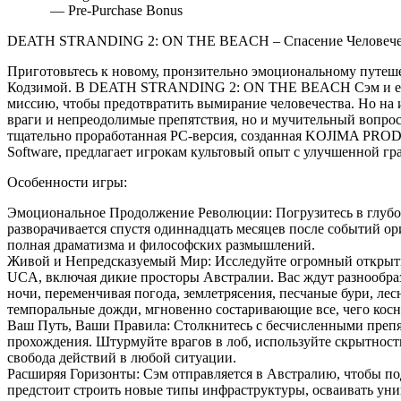
— Pre-Purchase Bonus
DEATH STRANDING 2: ON THE BEACH – Спасение Человечес
Приготовьтесь к новому, пронзительно эмоциональному путе
Кодзимой. В DEATH STRANDING 2: ON THE BEACH Сэм и его
миссию, чтобы предотвратить вымирание человечества. Но на 
враги и непреодолимые препятствия, но и мучительный вопрос
тщательно проработанная PC-версия, созданная KOJIMA PROD
Software, предлагает игрокам культовый опыт с улучшенной г
Особенности игры:
Эмоциональное Продолжение Революции: Погрузитесь в глубо
разворачивается спустя одиннадцать месяцев после событий ор
полная драматизма и философских размышлений.
Живой и Непредсказуемый Мир: Исследуйте огромный открыт
UCA, включая дикие просторы Австралии. Вас ждут разнообра
ночи, переменчивая погода, землетрясения, песчаные бури, л
темпоральные дожди, мгновенно состаривающие все, чего косн
Ваш Путь, Ваши Правила: Столкнитесь с бесчисленными препя
прохождения. Штурмуйте врагов в лоб, используйте скрытност
свобода действий в любой ситуации.
Расширяя Горизонты: Сэм отправляется в Австралию, чтобы по
предстоит строить новые типы инфраструктуры, осваивать уни