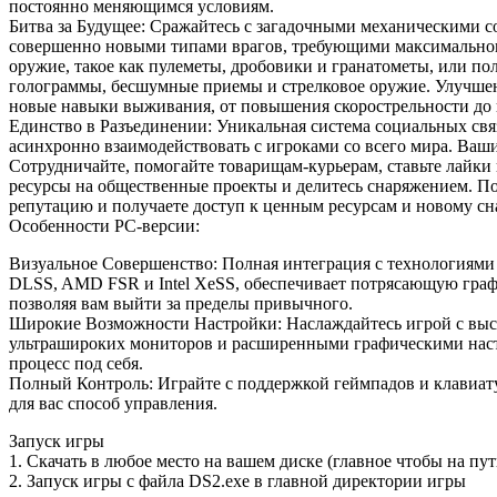
постоянно меняющимся условиям.
Битва за Будущее: Сражайтесь с загадочными механическими 
совершенно новыми типами врагов, требующими максимальног
оружие, такое как пулеметы, дробовики и гранатометы, или пол
голограммы, бесшумные приемы и стрелковое оружие. Улучше
новые навыки выживания, от повышения скорострельности до 
Единство в Разъединении: Уникальная система социальных 
асинхронно взаимодействовать с игроками со всего мира. Ваши
Сотрудничайте, помогайте товарищам-курьерам, ставьте лайки
ресурсы на общественные проекты и делитесь снаряжением. По
репутацию и получаете доступ к ценным ресурсам и новому с
Особенности PC-версии:
Визуальное Совершенство: Полная интеграция с технологиям
DLSS, AMD FSR и Intel XeSS, обеспечивает потрясающую граф
позволяя вам выйти за пределы привычного.
Широкие Возможности Настройки: Наслаждайтесь игрой с высо
ультрашироких мониторов и расширенными графическими наст
процесс под себя.
Полный Контроль: Играйте с поддержкой геймпадов и клавиа
для вас способ управления.
Запуск игры
1. Скачать в любое место на вашем диске (главное чтобы на пу
2. Запуск игры с файла DS2.exe в главной директории игры