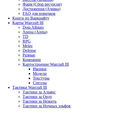
Фарм (Сбор ресурсов)
Достижения (Ачивы)
FAQ для новичков
Книги по Варкрафту
Карты Warcraft III
Dota Allstars
Арена (Arena)
TD
RPG
Melee
Defense
Разные
Компании
Картостроение Warcraft III
Иконки
Модели
Текстуры
Спеллы
Тактики Warcraft III
Тактики за Альянс
Тактики за Орду
Тактики за Нежить
Тактики за Ночных эльфов