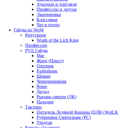
Аукцион и торговля
Профессии и другие
Экипировка
Классовые
Чат и почта
Гайды по WoW
Репутация
Wrath of the Lich King
Профессии
PVE Гайды
Маг
Жрец (Прист)
Охотник
Разбойник
Шаман
Чернокнижник
Воин
Друид
Рыцарь смерти (ДК)
Паладин
Тактики
Цитадель Ледяной Короны (ЦЛК) WotLK
Рубиновое Святилище (РС)
Ульдуар
Квесты (Задания)