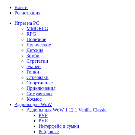
Войти
Регистрация
Игры на PC
MMORPG
RPG
Полезное
Логические
Детские
Зомби
Стратегии
Экшен
Гонки
Стрелялки
Спортивные
Приключения
Симуляторы
Космос
Аддоны для WoW
Аддоны для WoW 1.12.1 Vanilla Classic
PVP
PVE
Интерфейс и сумки
Рейдовые