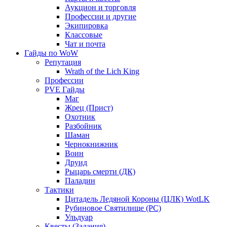
Аукцион и торговля
Профессии и другие
Экипировка
Классовые
Чат и почта
Гайды по WoW
Репутация
Wrath of the Lich King
Профессии
PVE Гайды
Маг
Жрец (Прист)
Охотник
Разбойник
Шаман
Чернокнижник
Воин
Друид
Рыцарь смерти (ДК)
Паладин
Тактики
Цитадель Ледяной Короны (ЦЛК) WotLK
Рубиновое Святилище (РС)
Ульдуар
Квесты (Задания)