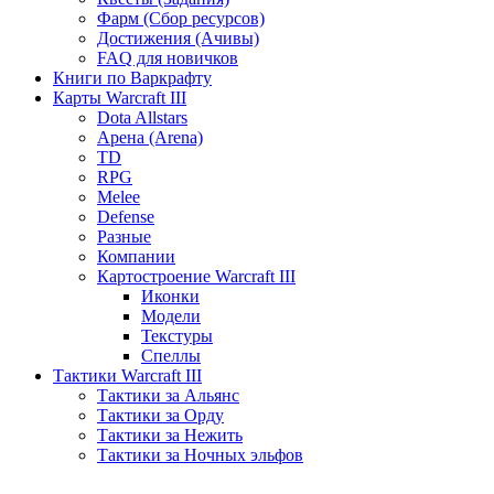
Фарм (Сбор ресурсов)
Достижения (Ачивы)
FAQ для новичков
Книги по Варкрафту
Карты Warcraft III
Dota Allstars
Арена (Arena)
TD
RPG
Melee
Defense
Разные
Компании
Картостроение Warcraft III
Иконки
Модели
Текстуры
Спеллы
Тактики Warcraft III
Тактики за Альянс
Тактики за Орду
Тактики за Нежить
Тактики за Ночных эльфов