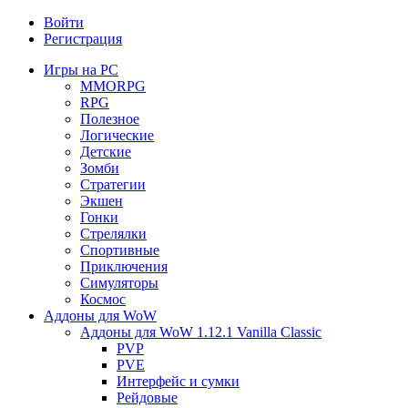
Войти
Регистрация
Игры на PC
MMORPG
RPG
Полезное
Логические
Детские
Зомби
Стратегии
Экшен
Гонки
Стрелялки
Спортивные
Приключения
Симуляторы
Космос
Аддоны для WoW
Аддоны для WoW 1.12.1 Vanilla Classic
PVP
PVE
Интерфейс и сумки
Рейдовые