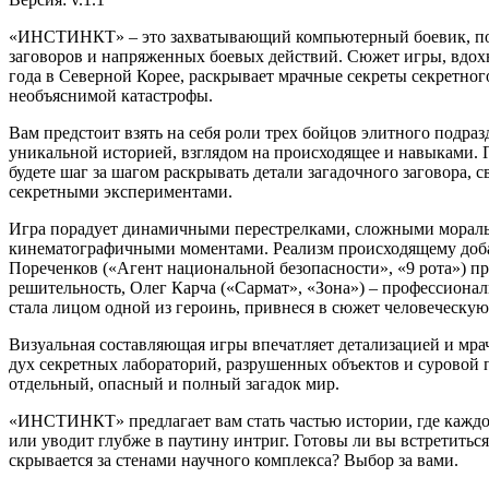
«ИНСТИНКТ» – это захватывающий компьютерный боевик, по
заговоров и напряженных боевых действий. Сюжет игры, вдо
года в Северной Корее, раскрывает мрачные секреты секретног
необъяснимой катастрофы.
Вам предстоит взять на себя роли трех бойцов элитного подра
уникальной историей, взглядом на происходящее и навыками.
будете шаг за шагом раскрывать детали загадочного заговора,
секретными экспериментами.
Игра порадует динамичными перестрелками, сложными морал
кинематографичными моментами. Реализм происходящему доб
Пореченков («Агент национальной безопасности», «9 рота») п
решительность, Олег Карча («Сармат», «Зона») – профессионал
стала лицом одной из героинь, привнеся в сюжет человеческую
Визуальная составляющая игры впечатляет детализацией и мр
дух секретных лабораторий, разрушенных объектов и суровой 
отдельный, опасный и полный загадок мир.
«ИНСТИНКТ» предлагает вам стать частью истории, где каждо
или уводит глубже в паутину интриг. Готовы ли вы встретиться
скрывается за стенами научного комплекса? Выбор за вами.