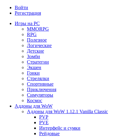
Войти
Регистрация
Игры на PC
MMORPG
RPG
Полезное
Логические
Детские
Зомби
Стратегии
Экшен
Гонки
Стрелялки
Спортивные
Приключения
Симуляторы
Космос
Аддоны для WoW
Аддоны для WoW 1.12.1 Vanilla Classic
PVP
PVE
Интерфейс и сумки
Рейдовые