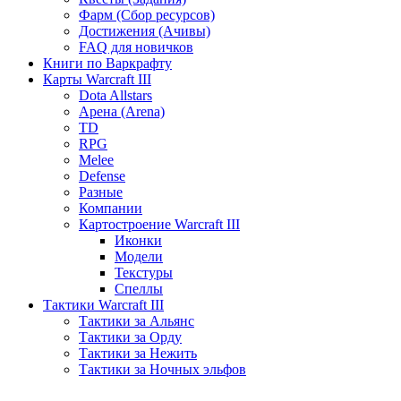
Фарм (Сбор ресурсов)
Достижения (Ачивы)
FAQ для новичков
Книги по Варкрафту
Карты Warcraft III
Dota Allstars
Арена (Arena)
TD
RPG
Melee
Defense
Разные
Компании
Картостроение Warcraft III
Иконки
Модели
Текстуры
Спеллы
Тактики Warcraft III
Тактики за Альянс
Тактики за Орду
Тактики за Нежить
Тактики за Ночных эльфов