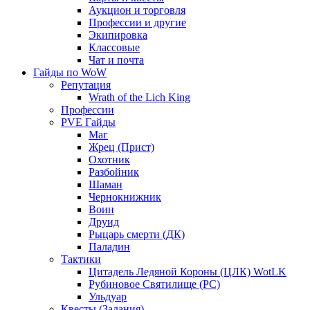
Аукцион и торговля
Профессии и другие
Экипировка
Классовые
Чат и почта
Гайды по WoW
Репутация
Wrath of the Lich King
Профессии
PVE Гайды
Маг
Жрец (Прист)
Охотник
Разбойник
Шаман
Чернокнижник
Воин
Друид
Рыцарь смерти (ДК)
Паладин
Тактики
Цитадель Ледяной Короны (ЦЛК) WotLK
Рубиновое Святилище (РС)
Ульдуар
Квесты (Задания)