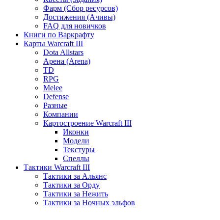
Фарм (Сбор ресурсов)
Достижения (Ачивы)
FAQ для новичков
Книги по Варкрафту
Карты Warcraft III
Dota Allstars
Арена (Arena)
TD
RPG
Melee
Defense
Разные
Компании
Картостроение Warcraft III
Иконки
Модели
Текстуры
Спеллы
Тактики Warcraft III
Тактики за Альянс
Тактики за Орду
Тактики за Нежить
Тактики за Ночных эльфов