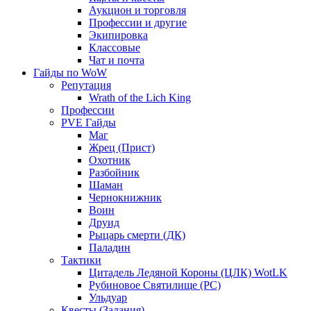
Аукцион и торговля
Профессии и другие
Экипировка
Классовые
Чат и почта
Гайды по WoW
Репутация
Wrath of the Lich King
Профессии
PVE Гайды
Маг
Жрец (Прист)
Охотник
Разбойник
Шаман
Чернокнижник
Воин
Друид
Рыцарь смерти (ДК)
Паладин
Тактики
Цитадель Ледяной Короны (ЦЛК) WotLK
Рубиновое Святилище (РС)
Ульдуар
Квесты (Задания)