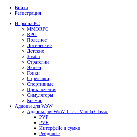
Войти
Регистрация
Игры на PC
MMORPG
RPG
Полезное
Логические
Детские
Зомби
Стратегии
Экшен
Гонки
Стрелялки
Спортивные
Приключения
Симуляторы
Космос
Аддоны для WoW
Аддоны для WoW 1.12.1 Vanilla Classic
PVP
PVE
Интерфейс и сумки
Рейдовые