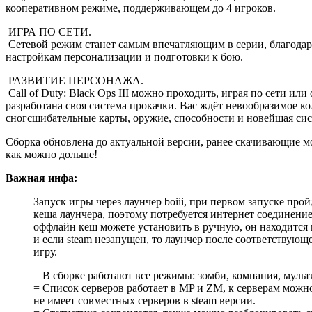
кооперативном режиме, поддерживающем до 4 игроков.
ИГРА ПО СЕТИ.
Сетевой режим станет самым впечатляющим в серии, благода
настройкам персонализации и подготовки к бою.
РАЗВИТИЕ ПЕРСОНАЖА.
Call of Duty: Black Ops III можно проходить, играя по сети ил
разработана своя система прокачки. Вас ждёт невообразимое к
сногсшибательные карты, оружие, способности и новейшая си
Сборка обновлена до актуальной версии, ранее скачивающие мо
как можно дольше!
Важная инфа:
Запуск игры через лаунчер boiii, при первом запуске про
кеша лаунчера, поэтому потребуется интернет соединение 
оффлайн кеш можете установить в ручную, он находится в 
и если steam незапущен, то лаунчер после соответствующ
игру.
= В сборке работают все режимы: зомби, компания, мульт
= Список серверов работает в MP и ZM, к серверам можно
не имеет совместных серверов в steam версии.