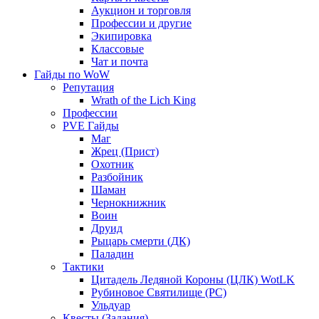
Аукцион и торговля
Профессии и другие
Экипировка
Классовые
Чат и почта
Гайды по WoW
Репутация
Wrath of the Lich King
Профессии
PVE Гайды
Маг
Жрец (Прист)
Охотник
Разбойник
Шаман
Чернокнижник
Воин
Друид
Рыцарь смерти (ДК)
Паладин
Тактики
Цитадель Ледяной Короны (ЦЛК) WotLK
Рубиновое Святилище (РС)
Ульдуар
Квесты (Задания)