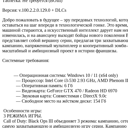
Таблетка: Не требуется (BOIII)
Версия: v.100.2.2.0.129.0 + DLCs
Добро пожаловать в будущее – эру передовых технологий, кот
оставаться на шаг впереди в технологической гонке. Это время
машиной стираются, а искусственный интеллект дарует нам н
изменилась, и на авансцену выходят бойцы нового поколения Blac
представляет собой вершину серии, предлагая три захватыва
кампанию, напряженный мультиплеер и кооперативный зомби-в
масштабный и амбициозный проект в истории франшизы.
Системные требования:
— Операционная система: Windows 10 / 11 (x64 only)
— Процессор: Intel Core i3-530 2.93 GHz, AMD Phenom I
— Оперативная память: 6 Гб
— Видеокарта: GeForce GTX 470 / Radeon HD 6970
— Звуковая карта: Совместимая с DirectX 9.0c
— Свободное место на жёстком диске: 154 Гб
Особенности игры:
3 РЕЖИМА ИГРЫ.
Call of Duty: Black Ops III объединяет 3 режима: кампанию, се
самую захватывающую и амбициозную игру серии. Кампанию 