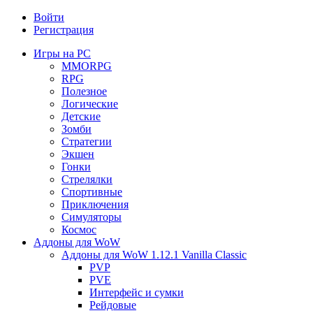
Войти
Регистрация
Игры на PC
MMORPG
RPG
Полезное
Логические
Детские
Зомби
Стратегии
Экшен
Гонки
Стрелялки
Спортивные
Приключения
Симуляторы
Космос
Аддоны для WoW
Аддоны для WoW 1.12.1 Vanilla Classic
PVP
PVE
Интерфейс и сумки
Рейдовые