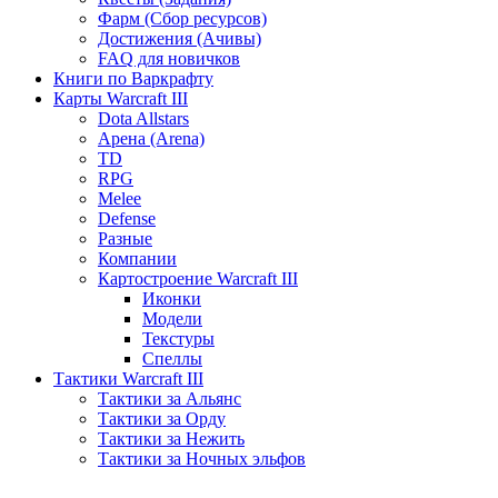
Фарм (Сбор ресурсов)
Достижения (Ачивы)
FAQ для новичков
Книги по Варкрафту
Карты Warcraft III
Dota Allstars
Арена (Arena)
TD
RPG
Melee
Defense
Разные
Компании
Картостроение Warcraft III
Иконки
Модели
Текстуры
Спеллы
Тактики Warcraft III
Тактики за Альянс
Тактики за Орду
Тактики за Нежить
Тактики за Ночных эльфов