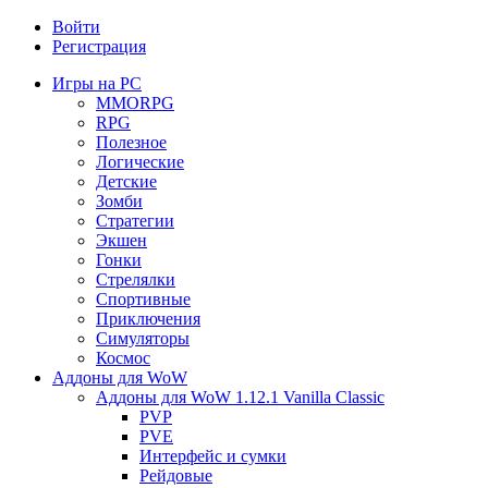
Войти
Регистрация
Игры на PC
MMORPG
RPG
Полезное
Логические
Детские
Зомби
Стратегии
Экшен
Гонки
Стрелялки
Спортивные
Приключения
Симуляторы
Космос
Аддоны для WoW
Аддоны для WoW 1.12.1 Vanilla Classic
PVP
PVE
Интерфейс и сумки
Рейдовые