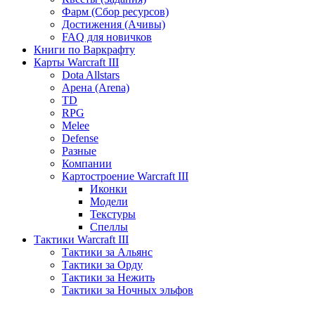
Фарм (Сбор ресурсов)
Достижения (Ачивы)
FAQ для новичков
Книги по Варкрафту
Карты Warcraft III
Dota Allstars
Арена (Arena)
TD
RPG
Melee
Defense
Разные
Компании
Картостроение Warcraft III
Иконки
Модели
Текстуры
Спеллы
Тактики Warcraft III
Тактики за Альянс
Тактики за Орду
Тактики за Нежить
Тактики за Ночных эльфов