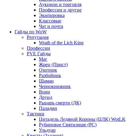
Аукцион и торговля
Профессии и другие
Экипировка
Классовые
Чат и почта
Гайды по WoW
Репутация
Wrath of the Lich King
Профессии
PVE Гайды
Маг
Жрец (Прист)
Охотник
Разбойник
Шаман
Чернокнижник
Воин
Друид
Рыцарь смерти (ДК)
Паладин
Тактики
Цитадель Ледяной Короны (ЦЛК) WotLK
Рубиновое Святилище (РС)
Ульдуар
Квесты (Задания)