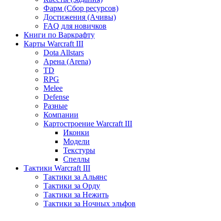
Фарм (Сбор ресурсов)
Достижения (Ачивы)
FAQ для новичков
Книги по Варкрафту
Карты Warcraft III
Dota Allstars
Арена (Arena)
TD
RPG
Melee
Defense
Разные
Компании
Картостроение Warcraft III
Иконки
Модели
Текстуры
Спеллы
Тактики Warcraft III
Тактики за Альянс
Тактики за Орду
Тактики за Нежить
Тактики за Ночных эльфов