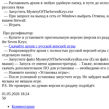
— Распаковать архив в любую удобную папку, в пути до испо
русских букв
— Запустить MysteryOfTheSevenKeys.exe
— При запросе на выход в сеть от Windows выбрать Отмена, ил
вашем firewall.
— Играть
Про русификатор:
— Купите и установите оригинальную версию (версия из разда
the Seven Keys;
—
Скачайте архив с русской версией игры
— Разархивируйте архив с полностью русской версией игры 
отдельную папку;
— Запустите файл MysteryOfTheSevenKeysRus.exe (Если файл
мыши) — Запуск от имени администратора). - Также, возможно
скачать дополнительное ПО для установки — необходимо его с
— Нажмите кнопку «Установка игры»;
— После успешной установки запустите игру. Не забудьте вый
музыка не мешала игре.
P.S. Не проверял, но думаю версия из раздачу подойдёт.
01.05.2026
18:24
50
Комментарии