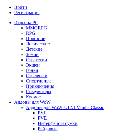
Войти
Регистрация
Игры на PC
MMORPG
RPG
Полезное
Логические
Детские
Зомби
Стратегии
Экшен
Гонки
Стрелялки
Спортивные
Приключения
Симуляторы
Космос
Аддоны для WoW
Аддоны для WoW 1.12.1 Vanilla Classic
PVP
PVE
Интерфейс и сумки
Рейдовые