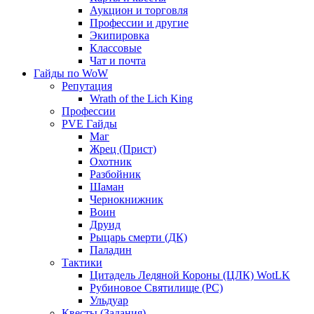
Аукцион и торговля
Профессии и другие
Экипировка
Классовые
Чат и почта
Гайды по WoW
Репутация
Wrath of the Lich King
Профессии
PVE Гайды
Маг
Жрец (Прист)
Охотник
Разбойник
Шаман
Чернокнижник
Воин
Друид
Рыцарь смерти (ДК)
Паладин
Тактики
Цитадель Ледяной Короны (ЦЛК) WotLK
Рубиновое Святилище (РС)
Ульдуар
Квесты (Задания)