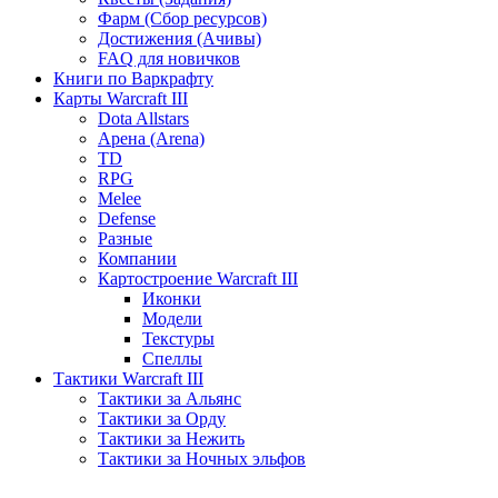
Фарм (Сбор ресурсов)
Достижения (Ачивы)
FAQ для новичков
Книги по Варкрафту
Карты Warcraft III
Dota Allstars
Арена (Arena)
TD
RPG
Melee
Defense
Разные
Компании
Картостроение Warcraft III
Иконки
Модели
Текстуры
Спеллы
Тактики Warcraft III
Тактики за Альянс
Тактики за Орду
Тактики за Нежить
Тактики за Ночных эльфов