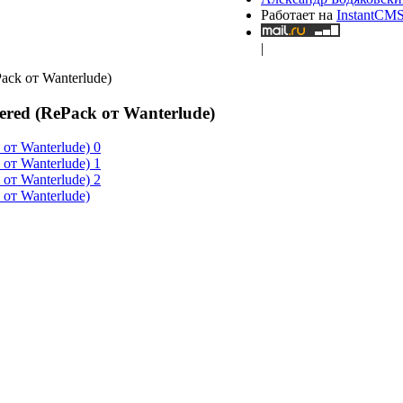
Работает на
InstantCM
|
Pack от Wanterlude)
tered (RePack от Wanterlude)