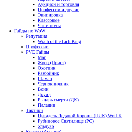
Аукцион и торговля
Профессии и другие
Экипировка
Классовые
Чат и почта
Гайды по WoW
Репутация
Wrath of the Lich King
Профессии
PVE Гайды
Маг
Жрец (Прист)
Охотник
Разбойник
Шаман
Чернокнижник
Воин
Друид
Рыцарь смерти (ДК)
Паладин
Тактики
Цитадель Ледяной Короны (ЦЛК) WotLK
Рубиновое Святилище (РС)
Ульдуар
Квесты (Задания)