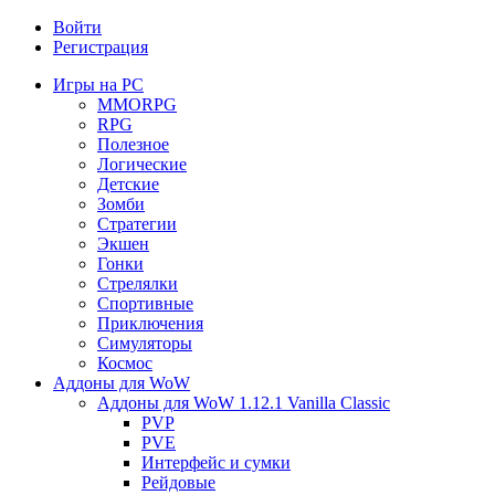
Войти
Регистрация
Игры на PC
MMORPG
RPG
Полезное
Логические
Детские
Зомби
Стратегии
Экшен
Гонки
Стрелялки
Спортивные
Приключения
Симуляторы
Космос
Аддоны для WoW
Аддоны для WoW 1.12.1 Vanilla Classic
PVP
PVE
Интерфейс и сумки
Рейдовые