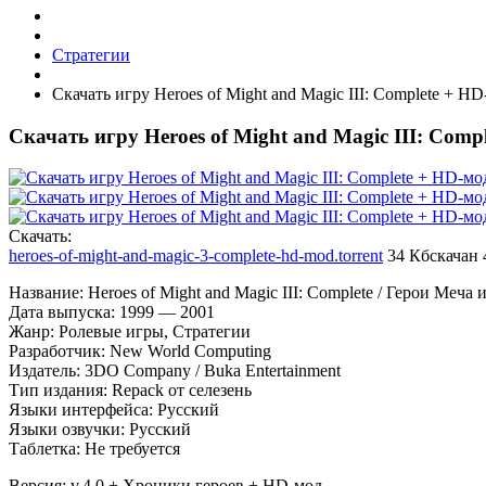
Стратегии
Скачать игру Heroes of Might and Magic III: Complete + HD
Скачать игру Heroes of Might and Magic III: Compl
Cкачать:
heroes-of-might-and-magic-3-complete-hd-mod.torrent
34 Кб
скачан 
Название: Heroes of Might and Magic III: Complete / Герои Меча
Дата выпуска: 1999 — 2001
Жанр: Ролевые игры, Стратегии
Разработчик: New World Computing
Издатель: 3DO Company / Buka Entertainment
Тип издания: Repack от селезень
Языки интерфейса: Русский
Языки озвучки: Русский
Таблетка: Не требуется
Версия: v.4.0 + Хроники героев + HD-мод