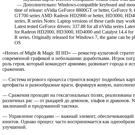
— Дополнительно: Windows-compatible keyboard and mouse r
time of release: nVidia GeForce 8800GT or better, GeForce
GT700 series AMD Radeon HD2900 or better, HD3000, HD
series, R series Notes: Laptop versions of these cards may wor
Latest tested GeForce drivers: 337.88 for all nVidia series Late
for Radeon HD2000, HD3000, HD4000 and Catalyst 14.4 f
R series. Originally released for Windows 7, the game can b
OS
«Heroes of Might & Magic III HD» — ремастер культовой стратеги
современной графикой и небольшими доработками. Игрок погр
роль героя, который командует армиями, развивает города и и
сражениях.
— Система игрового процесса строится вокруг подробных карт,
артефакты и разнообразные враги, формируя живую, наполнен
— Сражения проходят на гексагональных полях, реализованы 
различных рас — от рыцарей до демонов, эльфов и драконов. Ус
заклинаний и продуманной тактики.
— Управление городами — важный элемент, обеспечивающий д
юнитов. Однако процесс часто воспринимается как однообразн
улучшений.