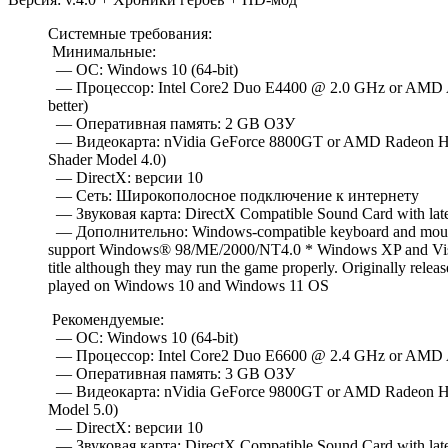
Системные требования:
Минимальные:
— ОС: Windows 10 (64-bit)
— Процессор: Intel Core2 Duo E4400 @ 2.0 GHz or AMD 
better)
— Оперативная память: 2 GB ОЗУ
— Видеокарта: nVidia GeForce 8800GT or AMD Radeon 
Shader Model 4.0)
— DirectX: версии 10
— Сеть: Широкополосное подключение к интернету
— Звуковая карта: DirectX Compatible Sound Card with lates
— Дополнительно: Windows-compatible keyboard and mouse 
support Windows® 98/ME/2000/NT4.0 * Windows XP and Vista ar
title although they may run the game properly. Originally rele
played on Windows 10 and Windows 11 OS
Рекомендуемые:
— ОС: Windows 10 (64-bit)
— Процессор: Intel Core2 Duo E6600 @ 2.4 GHz or AMD 
— Оперативная память: 3 GB ОЗУ
— Видеокарта: nVidia GeForce 9800GT or AMD Radeon 
Model 5.0)
— DirectX: версии 10
— Звуковая карта: DirectX Compatible Sound Card with lates