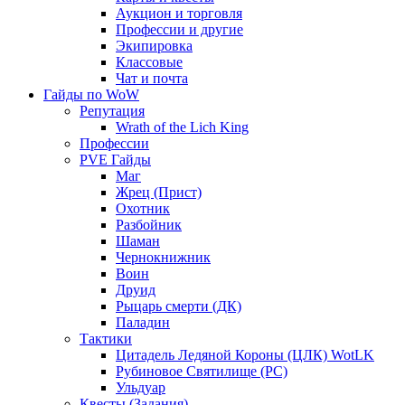
Аукцион и торговля
Профессии и другие
Экипировка
Классовые
Чат и почта
Гайды по WoW
Репутация
Wrath of the Lich King
Профессии
PVE Гайды
Маг
Жрец (Прист)
Охотник
Разбойник
Шаман
Чернокнижник
Воин
Друид
Рыцарь смерти (ДК)
Паладин
Тактики
Цитадель Ледяной Короны (ЦЛК) WotLK
Рубиновое Святилище (РС)
Ульдуар
Квесты (Задания)