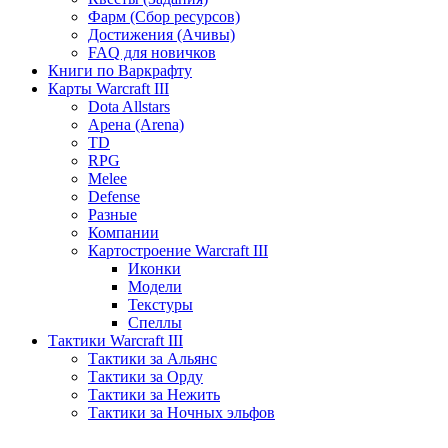
Фарм (Сбор ресурсов)
Достижения (Ачивы)
FAQ для новичков
Книги по Варкрафту
Карты Warcraft III
Dota Allstars
Арена (Arena)
TD
RPG
Melee
Defense
Разные
Компании
Картостроение Warcraft III
Иконки
Модели
Текстуры
Спеллы
Тактики Warcraft III
Тактики за Альянс
Тактики за Орду
Тактики за Нежить
Тактики за Ночных эльфов