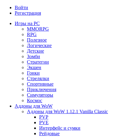
Войти
Регистрация
Игры на PC
MMORPG
RPG
Полезное
Логические
Детские
Зомби
Стратегии
Экшен
Гонки
Стрелялки
Спортивные
Приключения
Симуляторы
Космос
Аддоны для WoW
Аддоны для WoW 1.12.1 Vanilla Classic
PVP
PVE
Интерфейс и сумки
Рейдовые