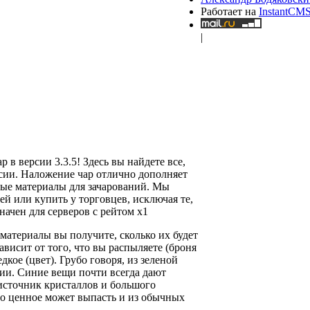
Работает на
InstantCM
|
 версии 3.3.5! Здесь вы найдете все,
сии. Наложение чар отлично дополняет
ные материалы для зачарований. Мы
ей или купить у торговцев, исключая те,
начен для серверов с рейтом х1
материалы вы получите, сколько их будет
ависит от того, что вы распыляете (броня
дкое (цвет). Грубо говоря, из зеленой
ции. Синие вещи почти всегда дают
 источник кристаллов и большого
-то ценное может выпасть и из обычных