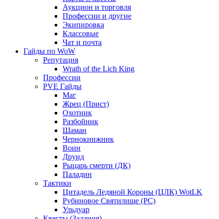
Аукцион и торговля
Профессии и другие
Экипировка
Классовые
Чат и почта
Гайды по WoW
Репутация
Wrath of the Lich King
Профессии
PVE Гайды
Маг
Жрец (Прист)
Охотник
Разбойник
Шаман
Чернокнижник
Воин
Друид
Рыцарь смерти (ДК)
Паладин
Тактики
Цитадель Ледяной Короны (ЦЛК) WotLK
Рубиновое Святилище (РС)
Ульдуар
Квесты (Задания)