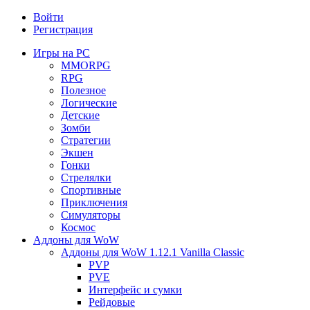
Войти
Регистрация
Игры на PC
MMORPG
RPG
Полезное
Логические
Детские
Зомби
Стратегии
Экшен
Гонки
Стрелялки
Спортивные
Приключения
Симуляторы
Космос
Аддоны для WoW
Аддоны для WoW 1.12.1 Vanilla Classic
PVP
PVE
Интерфейс и сумки
Рейдовые