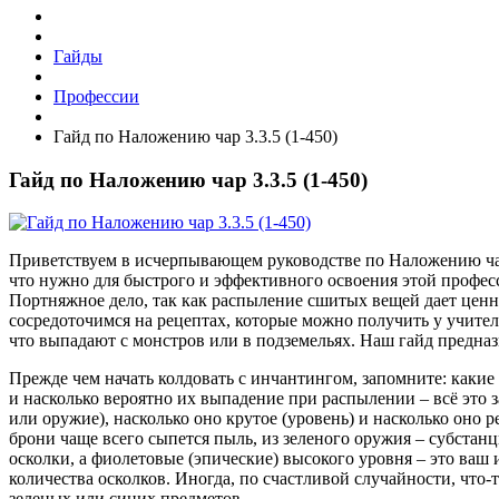
Гайды
Профессии
Гайд по Наложению чар 3.3.5 (1-450)
Гайд по Наложению чар 3.3.5 (1-450)
Приветствуем в исчерпывающем руководстве по Наложению чар в
что нужно для быстрого и эффективного освоения этой профес
Портняжное дело, так как распыление сшитых вещей дает цен
сосредоточимся на рецептах, которые можно получить у учител
что выпадают с монстров или в подземельях. Наш гайд предназ
Прежде чем начать колдовать с инчантингом, запомните: какие 
и насколько вероятно их выпадение при распылении – всё это з
или оружие), насколько оно крутое (уровень) и насколько оно ре
брони чаще всего сыпется пыль, из зеленого оружия – субстан
осколки, а фиолетовые (эпические) высокого уровня – это ваш
количества осколков. Иногда, по счастливой случайности, что
зеленых или синих предметов.