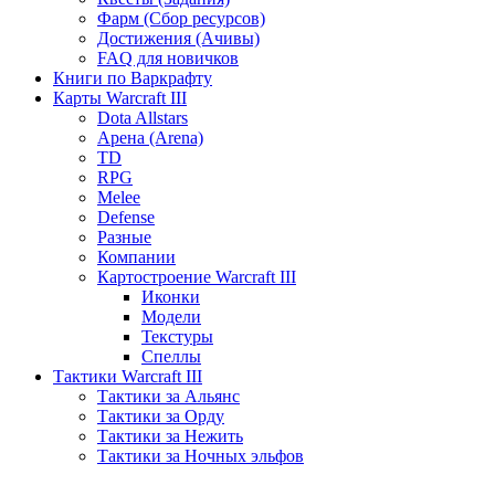
Фарм (Сбор ресурсов)
Достижения (Ачивы)
FAQ для новичков
Книги по Варкрафту
Карты Warcraft III
Dota Allstars
Арена (Arena)
TD
RPG
Melee
Defense
Разные
Компании
Картостроение Warcraft III
Иконки
Модели
Текстуры
Спеллы
Тактики Warcraft III
Тактики за Альянс
Тактики за Орду
Тактики за Нежить
Тактики за Ночных эльфов