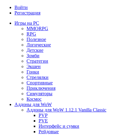
Войти
Регистрация
Игры на PC
MMORPG
RPG
Полезное
Логические
Детские
Зомби
Стратегии
Экшен
Гонки
Стрелялки
Спортивные
Приключения
Симуляторы
Космос
Аддоны для WoW
Аддоны для WoW 1.12.1 Vanilla Classic
PVP
PVE
Интерфейс и сумки
Рейдовые