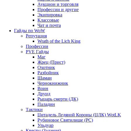
Аукцион и торговля
Профессии и другие
Экипировка
Классовые
Чат и почта
Гайды по WoW
Репутация
Wrath of the Lich King
Профессии
PVE Гайды
Маг
Жрец (Прист)
Охотник
Разбойник
Шаман
Чернокнижник
Воин
Друид
Рыцарь смерти (ДК)
Паладин
Тактики
Цитадель Ледяной Короны (ЦЛК) WotLK
Рубиновое Святилище (РС)
Ульдуар
Квесты (Задания)