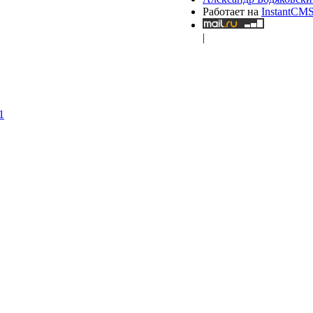
Работает на
InstantCM
|