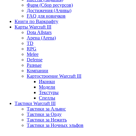
Фарм (Сбор ресурсов)
Достижения (Ачивы)
FAQ для новичков
Книги по Варкрафту
Карты Warcraft III
Dota Allstars
Арена (Arena)
TD
RPG
Melee
Defense
Разные
Компании
Картостроение Warcraft III
Иконки
Модели
Текстуры
Спеллы
Тактики Warcraft III
Тактики за Альянс
Тактики за Орду
Тактики за Нежить
Тактики за Ночных эльфов