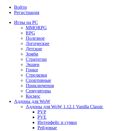
Войти
Регистрация
Игры на PC
MMORPG
RPG
Полезное
Логические
Детские
Зомби
Стратегии
Экшен
Гонки
Стрелялки
Спортивные
Приключения
Симуляторы
Космос
Аддоны для WoW
Аддоны для WoW 1.12.1 Vanilla Classic
PVP
PVE
Интерфейс и сумки
Рейдовые