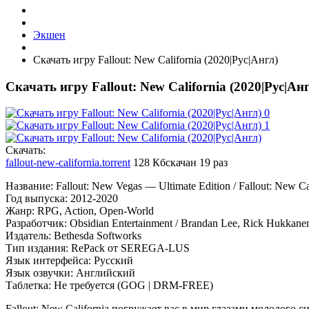
Экшен
Скачать игру Fallout: New California (2020|Рус|Англ)
Скачать игру Fallout: New California (2020|Рус|Ан
Cкачать:
fallout-new-california.torrent
128 Кб
скачан 19 раз
Название: Fallout: New Vegas — Ultimate Edition / Fallout: New Ca
Год выпуска: 2012-2020
Жанр: RPG, Action, Open-World
Разработчик: Obsidian Entertainment / Brandan Lee, Rick Hukkane
Издатель: Bethesda Softworks
Тип издания: RePack от SEREGA-LUS
Язык интерфейса: Русский
Язык озвучки: Английский
Таблетка: Не требуется (GOG | DRM-FREE)
Fallout: New California погружает вас в мир глазами молодого