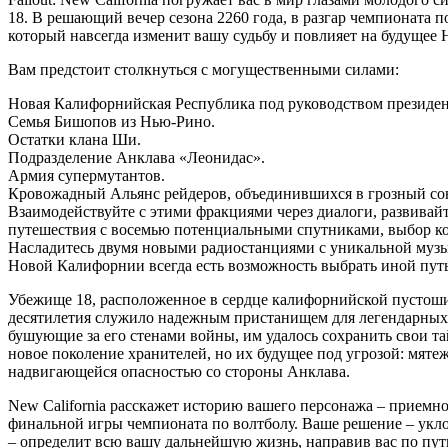
18. В решающий вечер сезона 2260 года, в разгар чемпионата п
который навсегда изменит вашу судьбу и повлияет на будуще
Вам предстоит столкнуться с могущественными силами:
Новая Калифорнийская Республика под руководством президен
Семья Бишопов из Нью-Рино.
Остатки клана Ши.
Подразделение Анклава «Леонидас».
Армия супермутантов.
Кровожадный Альянс рейдеров, объединившихся в грозный со
Взаимодействуйте с этими фракциями через диалоги, развивайт
путешествия с восемью потенциальными спутниками, выбор ко
Насладитесь двумя новыми радиостанциями с уникальной музы
Новой Калифорнии всегда есть возможность выбрать иной путь
Убежище 18, расположенное в сердце калифорнийской пустоши,
десятилетия служило надежным пристанищем для легендарных
бушующие за его стенами войны, им удалось сохранить свои т
новое поколение хранителей, но их будущее под угрозой: мят
надвигающейся опасностью со стороны Анклава.
New California расскажет историю вашего персонажа – приемн
финальной игры чемпионата по волтболу. Ваше решение – укл
– определит всю вашу дальнейшую жизнь, направив вас по пу