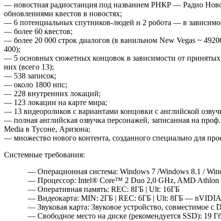
— новостная радиостанция под названием РНКР — Радио Нов
обновлениями квестов в новостях;
— 6 потенциальных спутников-людей и 2 робота — в зависимос
— более 60 квестов;
— более 20 000 строк диалогов (в ванильном New Vegas ~ 4920
400);
— 5 основных сюжетных концовок в зависимости от принятых
них (всего 13);
— 538 записок;
— около 1800 нпс;
— 228 внутренних локаций;
— 123 локации на карте мира;
— 13 видеороликов с вариантами концовки с английской озвуч
— полная английская озвучка персонажей, записанная на проф.
Media в Тусоне, Аризона;
— множество нового контента, созданного специально для про
Системные требования:
— Операционная система: Windows 7 /Windows 8.1 / Wind
— Процессор: Intel® Core™ 2 Duo 2,0 GHz, AMD Athlon
— Оперативная память: REC: 8ГБ | Ult: 16ГБ
— Видеокарта: MIN: 2ГБ | REC: 6ГБ | Ult: 8ГБ — nVID
— Звуковая карта: Звуковое устройство, совместимое с D
— Свободное место на диске (рекомендуется SSD): 19 Г