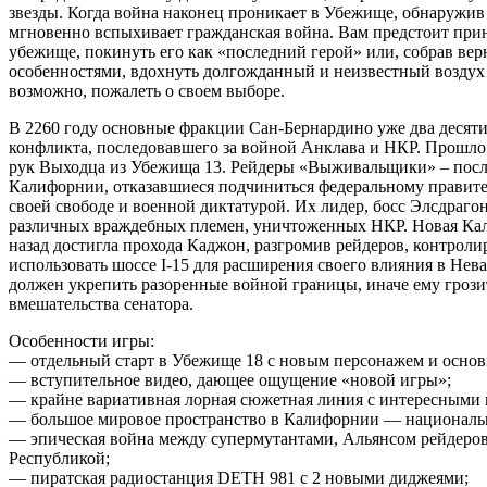
звезды. Когда война наконец проникает в Убежище, обнаружив 
мгновенно вспыхивает гражданская война. Вам предстоит при
убежище, покинуть его как «последний герой» или, собрав ве
особенностями, вдохнуть долгожданный и неизвестный воздух 
возможно, пожалеть о своем выборе.
В 2260 году основные фракции Сан-Бернардино уже два десяти
конфликта, последовавшего за войной Анклава и НКР. Прошло с
рук Выходца из Убежища 13. Рейдеры «Выживальщики» – посл
Калифорнии, отказавшиеся подчиниться федеральному правител
своей свободе и военной диктатурой. Их лидер, босс Элсдраго
различных враждебных племен, уничтоженных НКР. Новая Кал
назад достигла прохода Каджон, разгромив рейдеров, контрол
использовать шоссе I-15 для расширения своего влияния в Нева
должен укрепить разоренные войной границы, иначе ему грози
вмешательства сенатора.
Особенности игры:
— отдельный старт в Убежище 18 с новым персонажем и основ
— вступительное видео, дающее ощущение «новой игры»;
— крайне вариативная лорная сюжетная линия с интересными
— большое мировое пространство в Калифорнии — национальн
— эпическая война между супермутантами, Альянсом рейдеро
Республикой;
— пиратская радиостанция DETH 981 с 2 новыми диджеями;