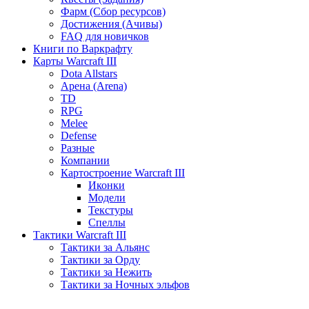
Фарм (Сбор ресурсов)
Достижения (Ачивы)
FAQ для новичков
Книги по Варкрафту
Карты Warcraft III
Dota Allstars
Арена (Arena)
TD
RPG
Melee
Defense
Разные
Компании
Картостроение Warcraft III
Иконки
Модели
Текстуры
Спеллы
Тактики Warcraft III
Тактики за Альянс
Тактики за Орду
Тактики за Нежить
Тактики за Ночных эльфов