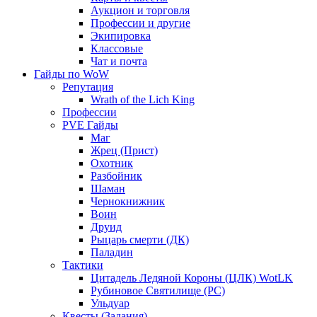
Аукцион и торговля
Профессии и другие
Экипировка
Классовые
Чат и почта
Гайды по WoW
Репутация
Wrath of the Lich King
Профессии
PVE Гайды
Маг
Жрец (Прист)
Охотник
Разбойник
Шаман
Чернокнижник
Воин
Друид
Рыцарь смерти (ДК)
Паладин
Тактики
Цитадель Ледяной Короны (ЦЛК) WotLK
Рубиновое Святилище (РС)
Ульдуар
Квесты (Задания)