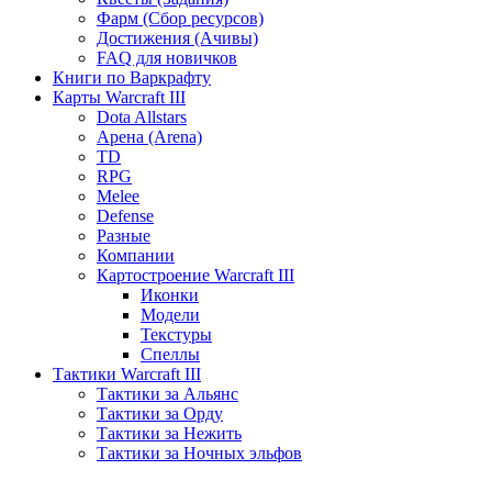
Фарм (Сбор ресурсов)
Достижения (Ачивы)
FAQ для новичков
Книги по Варкрафту
Карты Warcraft III
Dota Allstars
Арена (Arena)
TD
RPG
Melee
Defense
Разные
Компании
Картостроение Warcraft III
Иконки
Модели
Текстуры
Спеллы
Тактики Warcraft III
Тактики за Альянс
Тактики за Орду
Тактики за Нежить
Тактики за Ночных эльфов