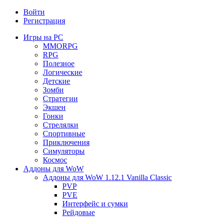
Войти
Регистрация
Игры на PC
MMORPG
RPG
Полезное
Логические
Детские
Зомби
Стратегии
Экшен
Гонки
Стрелялки
Спортивные
Приключения
Симуляторы
Космос
Аддоны для WoW
Аддоны для WoW 1.12.1 Vanilla Classic
PVP
PVE
Интерфейс и сумки
Рейдовые