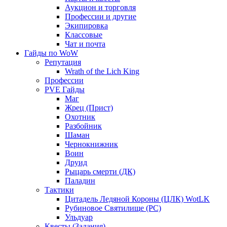
Аукцион и торговля
Профессии и другие
Экипировка
Классовые
Чат и почта
Гайды по WoW
Репутация
Wrath of the Lich King
Профессии
PVE Гайды
Маг
Жрец (Прист)
Охотник
Разбойник
Шаман
Чернокнижник
Воин
Друид
Рыцарь смерти (ДК)
Паладин
Тактики
Цитадель Ледяной Короны (ЦЛК) WotLK
Рубиновое Святилище (РС)
Ульдуар
Квесты (Задания)