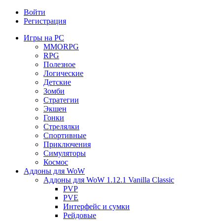
Войти
Регистрация
Игры на PC
MMORPG
RPG
Полезное
Логические
Детские
Зомби
Стратегии
Экшен
Гонки
Стрелялки
Спортивные
Приключения
Симуляторы
Космос
Аддоны для WoW
Аддоны для WoW 1.12.1 Vanilla Classic
PVP
PVE
Интерфейс и сумки
Рейдовые