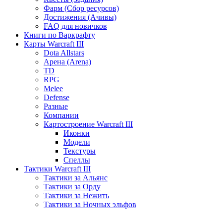
Фарм (Сбор ресурсов)
Достижения (Ачивы)
FAQ для новичков
Книги по Варкрафту
Карты Warcraft III
Dota Allstars
Арена (Arena)
TD
RPG
Melee
Defense
Разные
Компании
Картостроение Warcraft III
Иконки
Модели
Текстуры
Спеллы
Тактики Warcraft III
Тактики за Альянс
Тактики за Орду
Тактики за Нежить
Тактики за Ночных эльфов