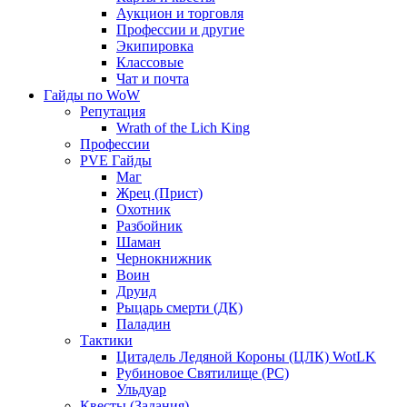
Аукцион и торговля
Профессии и другие
Экипировка
Классовые
Чат и почта
Гайды по WoW
Репутация
Wrath of the Lich King
Профессии
PVE Гайды
Маг
Жрец (Прист)
Охотник
Разбойник
Шаман
Чернокнижник
Воин
Друид
Рыцарь смерти (ДК)
Паладин
Тактики
Цитадель Ледяной Короны (ЦЛК) WotLK
Рубиновое Святилище (РС)
Ульдуар
Квесты (Задания)