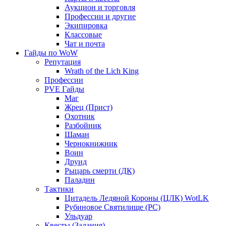
Аукцион и торговля
Профессии и другие
Экипировка
Классовые
Чат и почта
Гайды по WoW
Репутация
Wrath of the Lich King
Профессии
PVE Гайды
Маг
Жрец (Прист)
Охотник
Разбойник
Шаман
Чернокнижник
Воин
Друид
Рыцарь смерти (ДК)
Паладин
Тактики
Цитадель Ледяной Короны (ЦЛК) WotLK
Рубиновое Святилище (РС)
Ульдуар
Квесты (Задания)