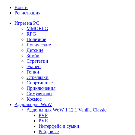
Войти
Регистрация
Игры на PC
MMORPG
RPG
Полезное
Логические
Детские
Зомби
Стратегии
Экшен
Гонки
Стрелялки
Спортивные
Приключения
Симуляторы
Космос
Аддоны для WoW
Аддоны для WoW 1.12.1 Vanilla Classic
PVP
PVE
Интерфейс и сумки
Рейдовые