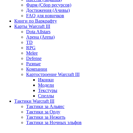
Фарм (Сбор ресурсов)
Достижения (Ачивы)
FAQ для новичков
Книги по Варкрафту
Карты Warcraft III
Dota Allstars
Арена (Arena)
TD
RPG
Melee
Defense
Разные
Компании
Картостроение Warcraft III
Иконки
Модели
Текстуры
Спеллы
Тактики Warcraft III
Тактики за Альянс
Тактики за Орду
Тактики за Нежить
Тактики за Ночных эльфов