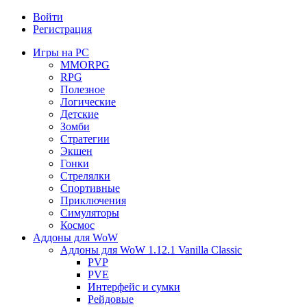
Войти
Регистрация
Игры на PC
MMORPG
RPG
Полезное
Логические
Детские
Зомби
Стратегии
Экшен
Гонки
Стрелялки
Спортивные
Приключения
Симуляторы
Космос
Аддоны для WoW
Аддоны для WoW 1.12.1 Vanilla Classic
PVP
PVE
Интерфейс и сумки
Рейдовые