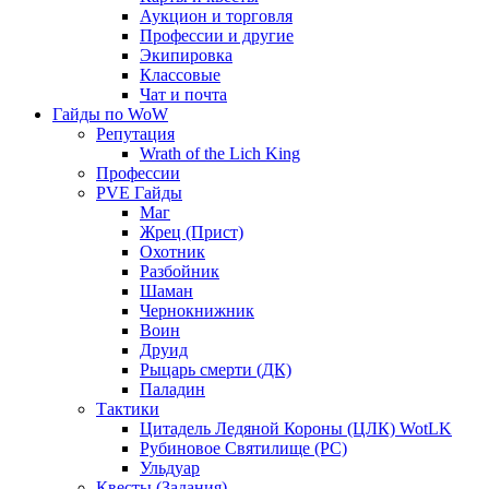
Аукцион и торговля
Профессии и другие
Экипировка
Классовые
Чат и почта
Гайды по WoW
Репутация
Wrath of the Lich King
Профессии
PVE Гайды
Маг
Жрец (Прист)
Охотник
Разбойник
Шаман
Чернокнижник
Воин
Друид
Рыцарь смерти (ДК)
Паладин
Тактики
Цитадель Ледяной Короны (ЦЛК) WotLK
Рубиновое Святилище (РС)
Ульдуар
Квесты (Задания)