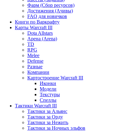
Фарм (Сбор ресурсов)
Достижения (Ачивы)
FAQ для новичков
Книги по Варкрафту
Карты Warcraft III
Dota Allstars
Арена (Arena)
TD
RPG
Melee
Defense
Разные
Компании
Картостроение Warcraft III
Иконки
Модели
Текстуры
Спеллы
Тактики Warcraft III
Тактики за Альянс
Тактики за Орду
Тактики за Нежить
Тактики за Ночных эльфов