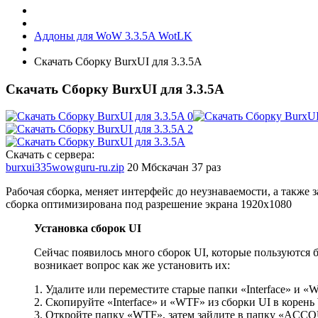
Аддоны для WoW 3.3.5A WotLK
Скачать Сборку BurxUI для 3.3.5A
Скачать Сборку BurxUI для 3.3.5A
Скачать с сервера:
burxui335wowguru-ru.zip
20 Мб
скачан 37 раз
Рабочая сборка, меняет интерфейс до неузнаваемости, а также
сборка оптимизирована под разрешение экрана 1920х1080
Установка сборок UI
Сейчас появилось много сборок UI, которые пользуются
возникает вопрос как же установить их:
1. Удалите или переместите старые папки «Interface» и «
2. Скопируйте «Interface» и «WTF» из сборки UI в корен
3. Откройте папку «WTF», затем зайдите в папку «ACC