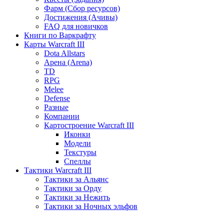
Фарм (Сбор ресурсов)
Достижения (Ачивы)
FAQ для новичков
Книги по Варкрафту
Карты Warcraft III
Dota Allstars
Арена (Arena)
TD
RPG
Melee
Defense
Разные
Компании
Картостроение Warcraft III
Иконки
Модели
Текстуры
Спеллы
Тактики Warcraft III
Тактики за Альянс
Тактики за Орду
Тактики за Нежить
Тактики за Ночных эльфов