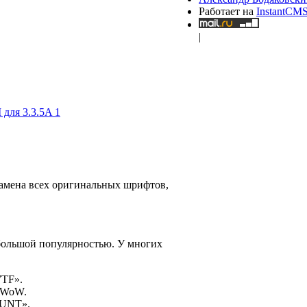
Работает на
InstantCM
|
 замена всех оригинальных шрифтов,
 большой популярностью. У многих
WTF».
ь WoW.
OUNT».