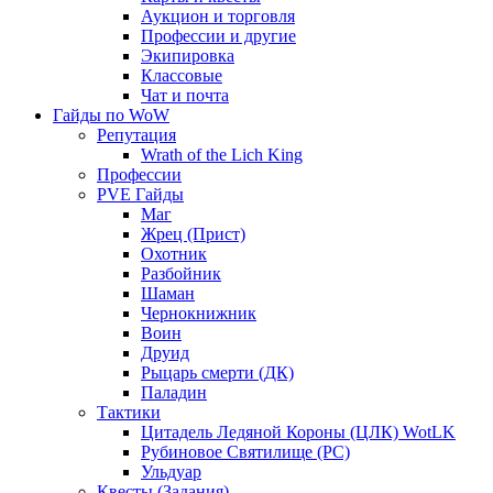
Аукцион и торговля
Профессии и другие
Экипировка
Классовые
Чат и почта
Гайды по WoW
Репутация
Wrath of the Lich King
Профессии
PVE Гайды
Маг
Жрец (Прист)
Охотник
Разбойник
Шаман
Чернокнижник
Воин
Друид
Рыцарь смерти (ДК)
Паладин
Тактики
Цитадель Ледяной Короны (ЦЛК) WotLK
Рубиновое Святилище (РС)
Ульдуар
Квесты (Задания)