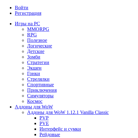
Войти
Регистрация
Игры на PC
MMORPG
RPG
Полезное
Логические
Детские
Зомби
Стратегии
Экшен
Гонки
Стрелялки
Спортивные
Приключения
Симуляторы
Космос
Аддоны для WoW
Аддоны для WoW 1.12.1 Vanilla Classic
PVP
PVE
Интерфейс и сумки
Рейдовые