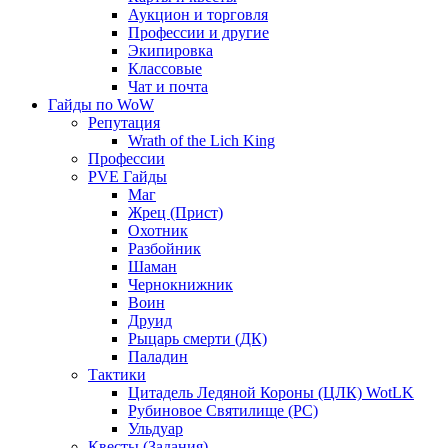
Аукцион и торговля
Профессии и другие
Экипировка
Классовые
Чат и почта
Гайды по WoW
Репутация
Wrath of the Lich King
Профессии
PVE Гайды
Маг
Жрец (Прист)
Охотник
Разбойник
Шаман
Чернокнижник
Воин
Друид
Рыцарь смерти (ДК)
Паладин
Тактики
Цитадель Ледяной Короны (ЦЛК) WotLK
Рубиновое Святилище (РС)
Ульдуар
Квесты (Задания)