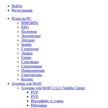
Войти
Регистрация
Игры на PC
MMORPG
RPG
Полезное
Логические
Детские
Зомби
Стратегии
Экшен
Гонки
Стрелялки
Спортивные
Приключения
Симуляторы
Космос
Аддоны для WoW
Аддоны для WoW 1.12.1 Vanilla Classic
PVP
PVE
Интерфейс и сумки
Рейдовые