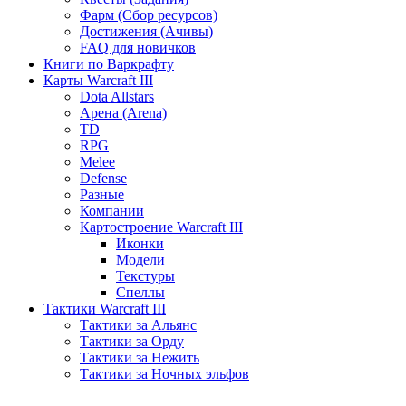
Фарм (Сбор ресурсов)
Достижения (Ачивы)
FAQ для новичков
Книги по Варкрафту
Карты Warcraft III
Dota Allstars
Арена (Arena)
TD
RPG
Melee
Defense
Разные
Компании
Картостроение Warcraft III
Иконки
Модели
Текстуры
Спеллы
Тактики Warcraft III
Тактики за Альянс
Тактики за Орду
Тактики за Нежить
Тактики за Ночных эльфов