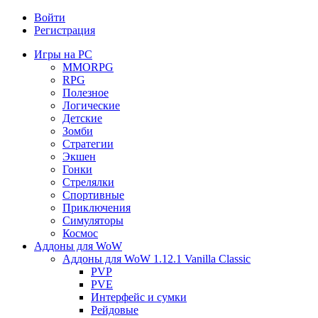
Войти
Регистрация
Игры на PC
MMORPG
RPG
Полезное
Логические
Детские
Зомби
Стратегии
Экшен
Гонки
Стрелялки
Спортивные
Приключения
Симуляторы
Космос
Аддоны для WoW
Аддоны для WoW 1.12.1 Vanilla Classic
PVP
PVE
Интерфейс и сумки
Рейдовые