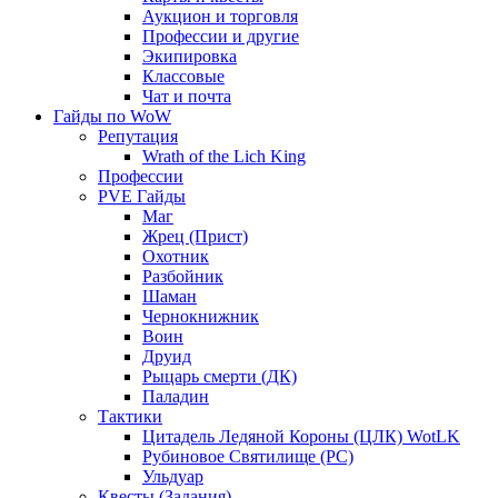
Аукцион и торговля
Профессии и другие
Экипировка
Классовые
Чат и почта
Гайды по WoW
Репутация
Wrath of the Lich King
Профессии
PVE Гайды
Маг
Жрец (Прист)
Охотник
Разбойник
Шаман
Чернокнижник
Воин
Друид
Рыцарь смерти (ДК)
Паладин
Тактики
Цитадель Ледяной Короны (ЦЛК) WotLK
Рубиновое Святилище (РС)
Ульдуар
Квесты (Задания)