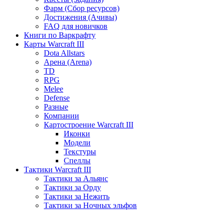
Фарм (Сбор ресурсов)
Достижения (Ачивы)
FAQ для новичков
Книги по Варкрафту
Карты Warcraft III
Dota Allstars
Арена (Arena)
TD
RPG
Melee
Defense
Разные
Компании
Картостроение Warcraft III
Иконки
Модели
Текстуры
Спеллы
Тактики Warcraft III
Тактики за Альянс
Тактики за Орду
Тактики за Нежить
Тактики за Ночных эльфов