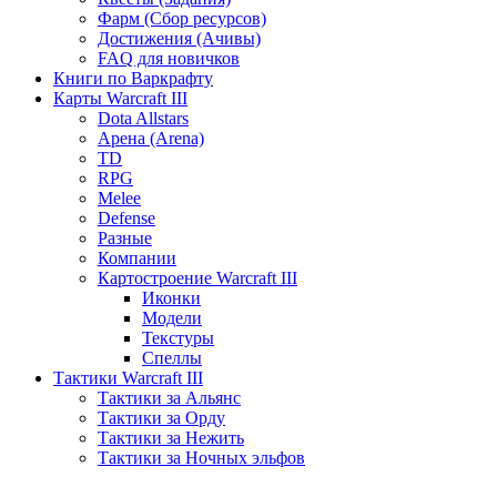
Фарм (Сбор ресурсов)
Достижения (Ачивы)
FAQ для новичков
Книги по Варкрафту
Карты Warcraft III
Dota Allstars
Арена (Arena)
TD
RPG
Melee
Defense
Разные
Компании
Картостроение Warcraft III
Иконки
Модели
Текстуры
Спеллы
Тактики Warcraft III
Тактики за Альянс
Тактики за Орду
Тактики за Нежить
Тактики за Ночных эльфов