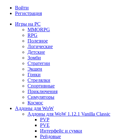
Войти
Регистрация
Игры на PC
MMORPG
RPG
Полезное
Логические
Детские
Зомби
Стратегии
Экшен
Гонки
Стрелялки
Спортивные
Приключения
Симуляторы
Космос
Аддоны для WoW
Аддоны для WoW 1.12.1 Vanilla Classic
PVP
PVE
Интерфейс и сумки
Рейдовые