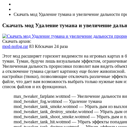
Скачать мод Удаление тумана и увеличение дальности пр
Скачать мод Удаление тумана и увеличение дальн
Скачать архив:
mod-nofog.rar
83 Кб
скачан 24 раза
Этот мод расширяет горизонт видимости на игровых картах в
туман. Туман, будучи лишь визуальным эффектом, ограничивает
Увеличенная дальность прорисовки позволит вам видеть объект
а отключение тумана сделает картинку еще более живописной
настройки (твики), позволяющие отключать различные эффект
файле, что дает вам возможность выбрать только нужные вам 
список файлов и их функционал.
max_tweaker_farplane.wotmod — Увеличение дальности в
mod_tweaker_fog.wotmod — Удаление тумана
mod_tweaker_tank_smoke.wotmod — Убрать дым из выхло
mod_tweaker_tank_destroy_smoke.wotmod — Убрать дым о
mod_tweaker_tank_shoot_smoke.wotmod — Убрать дым и п
mod_tweaker_tank_hit.wotmod — Убрать эффекты попадан
mod_tweaker_tank_destroy.wotmod — Убрать эффекты уни