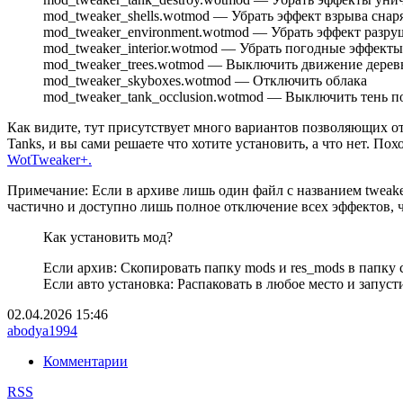
mod_tweaker_shells.wotmod — Убрать эффект взрыва снар
mod_tweaker_environment.wotmod — Убрать эффект разру
mod_tweaker_interior.wotmod — Убрать погодные эффекты
mod_tweaker_trees.wotmod — Выключить движение дерев
mod_tweaker_skyboxes.wotmod — Отключить облака
mod_tweaker_tank_occlusion.wotmod — Выключить тень п
Как видите, тут присутствует много вариантов позволяющих о
Tanks, и вы сами решаете что хотите установить, а что нет. П
WotTweaker+.
Примечание: Если в архиве лишь один файл с названием tweake
частично и доступно лишь полное отключение всех эффектов, ч
Как установить мод?
Если архив: Скопировать папку mods и res_mods в папку
Если авто установка: Распаковать в любое место и запус
02.04.2026
15:46
abodya1994
Комментарии
RSS