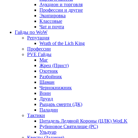
Аукцион и торговля
Профессии и другие
Экипировка
Классовые
Чат и почта
Гайды по WoW
Репутация
Wrath of the Lich King
Профессии
PVE Гайды
Маг
Жрец (Прист)
Охотник
Разбойник
Шаман
Чернокнижник
Воин
Друид
Рыцарь смерти (ДК)
Паладин
Тактики
Цитадель Ледяной Короны (ЦЛК) WotLK
Рубиновое Святилище (РС)
Ульдуар
Квесты (Задания)