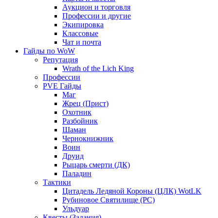
Аукцион и торговля
Профессии и другие
Экипировка
Классовые
Чат и почта
Гайды по WoW
Репутация
Wrath of the Lich King
Профессии
PVE Гайды
Маг
Жрец (Прист)
Охотник
Разбойник
Шаман
Чернокнижник
Воин
Друид
Рыцарь смерти (ДК)
Паладин
Тактики
Цитадель Ледяной Короны (ЦЛК) WotLK
Рубиновое Святилище (РС)
Ульдуар
Квесты (Задания)