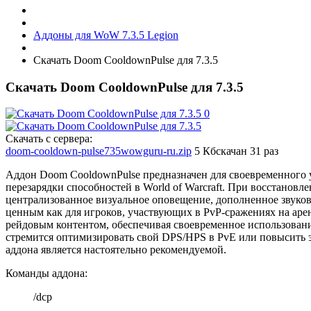
Аддоны для WoW 7.3.5 Legion
Скачать Doom CooldownPulse для 7.3.5
Скачать Doom CooldownPulse для 7.3.5
Скачать с сервера:
doom-cooldown-pulse735wowguru-ru.zip
5 Кб
скачан 31 раз
Аддон Doom CooldownPulse предназначен для своевременного 
перезарядки способностей в World of Warcraft. При восстановл
централизованное визуальное оповещение, дополненное звуков
ценным как для игроков, участвующих в PvP-сражениях на арене
рейдовым контентом, обеспечивая своевременное использовани
стремится оптимизировать свой DPS/HPS в PvE или повысить э
аддона является настоятельно рекомендуемой.
Команды аддона:
/dcp