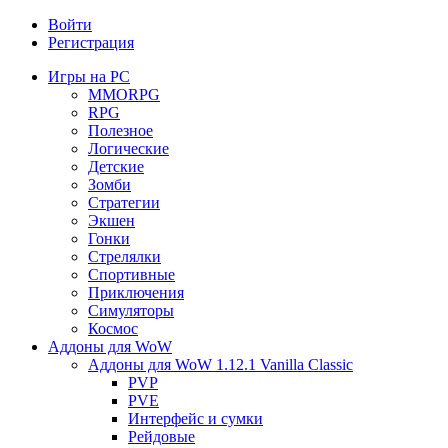
Войти
Регистрация
Игры на PC
MMORPG
RPG
Полезное
Логические
Детские
Зомби
Стратегии
Экшен
Гонки
Стрелялки
Спортивные
Приключения
Симуляторы
Космос
Аддоны для WoW
Аддоны для WoW 1.12.1 Vanilla Classic
PVP
PVE
Интерфейс и сумки
Рейдовые