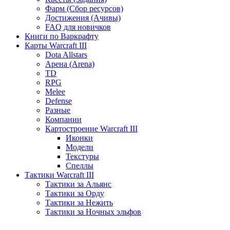
Фарм (Сбор ресурсов)
Достижения (Ачивы)
FAQ для новичков
Книги по Варкрафту
Карты Warcraft III
Dota Allstars
Арена (Arena)
TD
RPG
Melee
Defense
Разные
Компании
Картостроение Warcraft III
Иконки
Модели
Текстуры
Спеллы
Тактики Warcraft III
Тактики за Альянс
Тактики за Орду
Тактики за Нежить
Тактики за Ночных эльфов