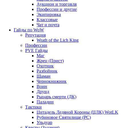
Аукцион и торговля
Профессии и другие
Экипировка
Классовые
Чат и почта
Гайды по WoW
Репутация
Wrath of the Lich King
Профессии
PVE Гайды
Маг
Жрец (Прист)
Охотник
Разбойник
Шаман
Чернокнижник
Воин
Друид
Рыцарь смерти (ДК)
Паладин
Тактики
Цитадель Ледяной Короны (ЦЛК) WotLK
Рубиновое Святилище (РС)
Ульдуар
Квесты (Задания)