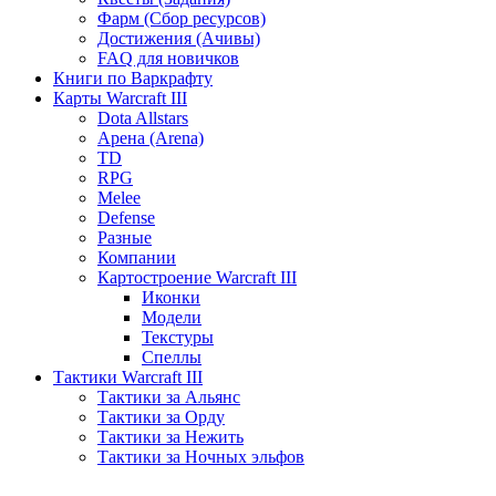
Фарм (Сбор ресурсов)
Достижения (Ачивы)
FAQ для новичков
Книги по Варкрафту
Карты Warcraft III
Dota Allstars
Арена (Arena)
TD
RPG
Melee
Defense
Разные
Компании
Картостроение Warcraft III
Иконки
Модели
Текстуры
Спеллы
Тактики Warcraft III
Тактики за Альянс
Тактики за Орду
Тактики за Нежить
Тактики за Ночных эльфов