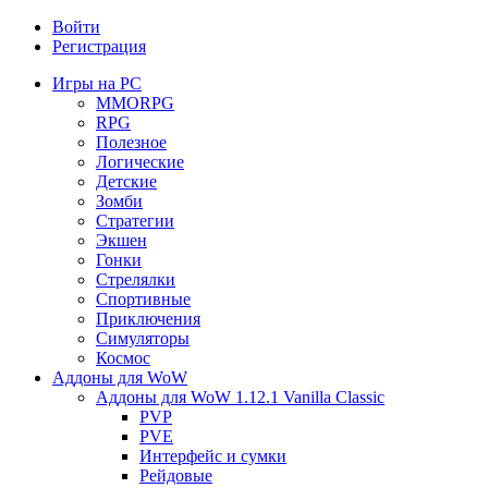
Войти
Регистрация
Игры на PC
MMORPG
RPG
Полезное
Логические
Детские
Зомби
Стратегии
Экшен
Гонки
Стрелялки
Спортивные
Приключения
Симуляторы
Космос
Аддоны для WoW
Аддоны для WoW 1.12.1 Vanilla Classic
PVP
PVE
Интерфейс и сумки
Рейдовые