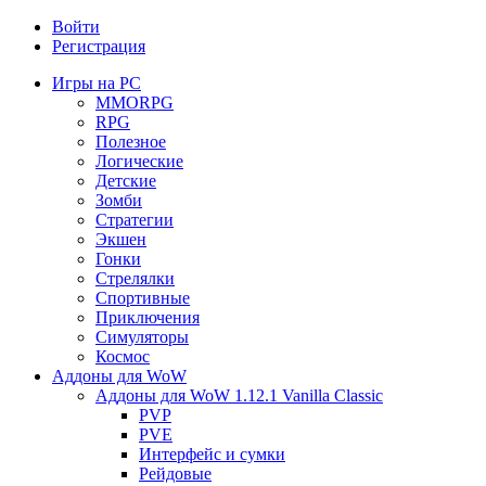
Войти
Регистрация
Игры на PC
MMORPG
RPG
Полезное
Логические
Детские
Зомби
Стратегии
Экшен
Гонки
Стрелялки
Спортивные
Приключения
Симуляторы
Космос
Аддоны для WoW
Аддоны для WoW 1.12.1 Vanilla Classic
PVP
PVE
Интерфейс и сумки
Рейдовые