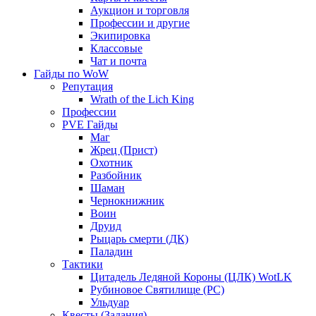
Аукцион и торговля
Профессии и другие
Экипировка
Классовые
Чат и почта
Гайды по WoW
Репутация
Wrath of the Lich King
Профессии
PVE Гайды
Маг
Жрец (Прист)
Охотник
Разбойник
Шаман
Чернокнижник
Воин
Друид
Рыцарь смерти (ДК)
Паладин
Тактики
Цитадель Ледяной Короны (ЦЛК) WotLK
Рубиновое Святилище (РС)
Ульдуар
Квесты (Задания)