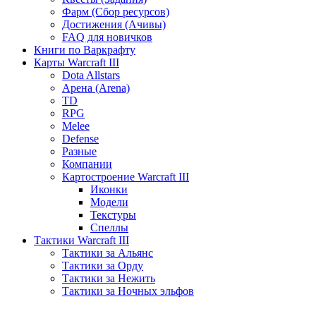
Фарм (Сбор ресурсов)
Достижения (Ачивы)
FAQ для новичков
Книги по Варкрафту
Карты Warcraft III
Dota Allstars
Арена (Arena)
TD
RPG
Melee
Defense
Разные
Компании
Картостроение Warcraft III
Иконки
Модели
Текстуры
Спеллы
Тактики Warcraft III
Тактики за Альянс
Тактики за Орду
Тактики за Нежить
Тактики за Ночных эльфов