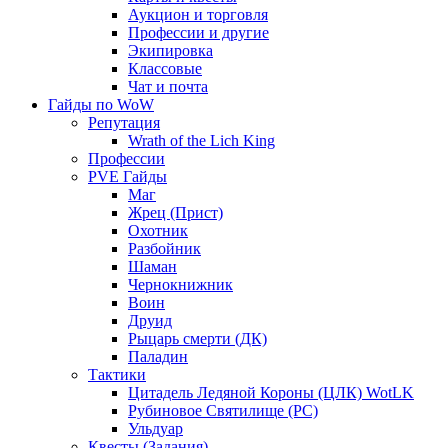
Аукцион и торговля
Профессии и другие
Экипировка
Классовые
Чат и почта
Гайды по WoW
Репутация
Wrath of the Lich King
Профессии
PVE Гайды
Маг
Жрец (Прист)
Охотник
Разбойник
Шаман
Чернокнижник
Воин
Друид
Рыцарь смерти (ДК)
Паладин
Тактики
Цитадель Ледяной Короны (ЦЛК) WotLK
Рубиновое Святилище (РС)
Ульдуар
Квесты (Задания)