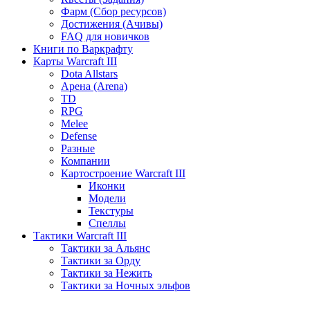
Фарм (Сбор ресурсов)
Достижения (Ачивы)
FAQ для новичков
Книги по Варкрафту
Карты Warcraft III
Dota Allstars
Арена (Arena)
TD
RPG
Melee
Defense
Разные
Компании
Картостроение Warcraft III
Иконки
Модели
Текстуры
Спеллы
Тактики Warcraft III
Тактики за Альянс
Тактики за Орду
Тактики за Нежить
Тактики за Ночных эльфов