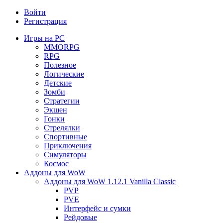
Войти
Регистрация
Игры на PC
MMORPG
RPG
Полезное
Логические
Детские
Зомби
Стратегии
Экшен
Гонки
Стрелялки
Спортивные
Приключения
Симуляторы
Космос
Аддоны для WoW
Аддоны для WoW 1.12.1 Vanilla Classic
PVP
PVE
Интерфейс и сумки
Рейдовые