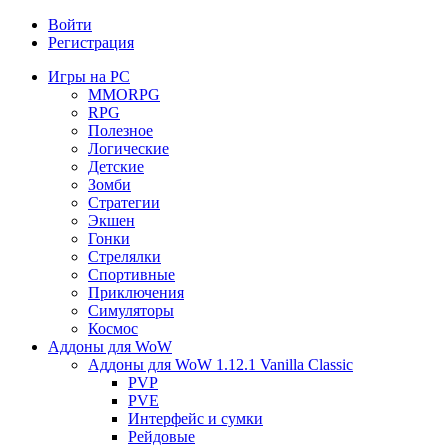
Войти
Регистрация
Игры на PC
MMORPG
RPG
Полезное
Логические
Детские
Зомби
Стратегии
Экшен
Гонки
Стрелялки
Спортивные
Приключения
Симуляторы
Космос
Аддоны для WoW
Аддоны для WoW 1.12.1 Vanilla Classic
PVP
PVE
Интерфейс и сумки
Рейдовые