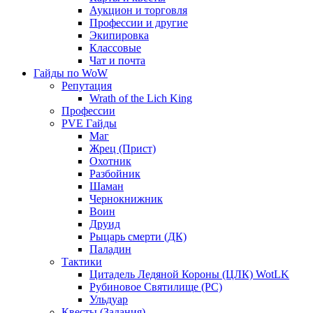
Аукцион и торговля
Профессии и другие
Экипировка
Классовые
Чат и почта
Гайды по WoW
Репутация
Wrath of the Lich King
Профессии
PVE Гайды
Маг
Жрец (Прист)
Охотник
Разбойник
Шаман
Чернокнижник
Воин
Друид
Рыцарь смерти (ДК)
Паладин
Тактики
Цитадель Ледяной Короны (ЦЛК) WotLK
Рубиновое Святилище (РС)
Ульдуар
Квесты (Задания)