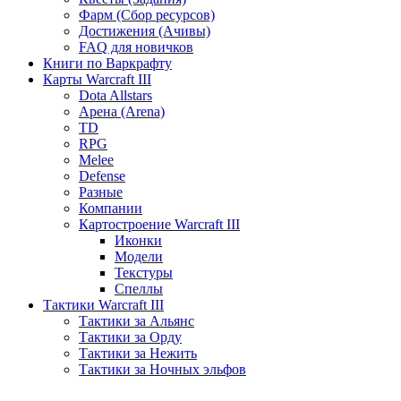
Фарм (Сбор ресурсов)
Достижения (Ачивы)
FAQ для новичков
Книги по Варкрафту
Карты Warcraft III
Dota Allstars
Арена (Arena)
TD
RPG
Melee
Defense
Разные
Компании
Картостроение Warcraft III
Иконки
Модели
Текстуры
Спеллы
Тактики Warcraft III
Тактики за Альянс
Тактики за Орду
Тактики за Нежить
Тактики за Ночных эльфов